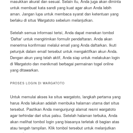
masukkan akurat dan sesuai. Selain itu, Anda juga akan diminta
untuk membuat kata sandi yang kuat agar akun Anda lebih
aman. Jangan lupa untuk membaca syarat dan ketentuan yang
berlaku di situs Wargatoto sebelum melanjutkan.
Setelah semua informasi terisi, Anda dapat menekan tombol
‘Daftar’ untuk mengirimkan formulir pendaftaran. Anda akan
menerima konfirmasi melalui email yang Anda daftarkan. Ikuti
petunjuk dalam email tersebut untuk mengaktifkan akun Anda.
Dengan akun yang telah aktif, Anda siap untuk melakukan login
di Wargatoto dan menikmati berbagai permainan togel online
yang ditawarkan.
PROSES LOGIN DI WARGATOTO
Untuk memulai akses ke situs wargatoto, langkah pertama yang
harus Anda lakukan adalah membuka halaman utama dari situs
tersebut. Pastikan Anda mengunjungi alamat resmi wargatoto
agar terhindar dari situs palsu. Setelah halaman terbuka, Anda
akan melihat tombol login yang biasanya terletak di bagian atas
atau tengah tampilan. Klik tombol tersebut untuk melanjutkan