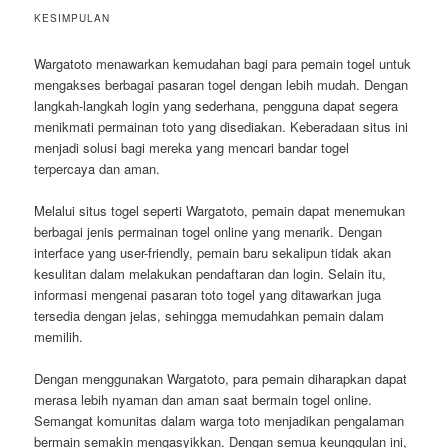
KESIMPULAN
Wargatoto menawarkan kemudahan bagi para pemain togel untuk
mengakses berbagai pasaran togel dengan lebih mudah. Dengan
langkah-langkah login yang sederhana, pengguna dapat segera
menikmati permainan toto yang disediakan. Keberadaan situs ini
menjadi solusi bagi mereka yang mencari bandar togel
terpercaya dan aman.
Melalui situs togel seperti Wargatoto, pemain dapat menemukan
berbagai jenis permainan togel online yang menarik. Dengan
interface yang user-friendly, pemain baru sekalipun tidak akan
kesulitan dalam melakukan pendaftaran dan login. Selain itu,
informasi mengenai pasaran toto togel yang ditawarkan juga
tersedia dengan jelas, sehingga memudahkan pemain dalam
memilih.
Dengan menggunakan Wargatoto, para pemain diharapkan dapat
merasa lebih nyaman dan aman saat bermain togel online.
Semangat komunitas dalam warga toto menjadikan pengalaman
bermain semakin mengasyikkan. Dengan semua keunggulan ini,