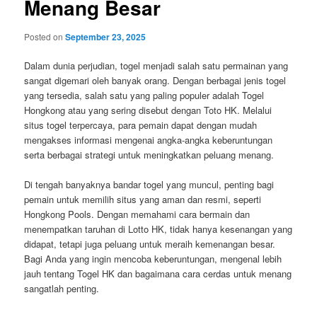
Menang Besar
Posted on
September 23, 2025
Dalam dunia perjudian, togel menjadi salah satu permainan yang
sangat digemari oleh banyak orang. Dengan berbagai jenis togel
yang tersedia, salah satu yang paling populer adalah Togel
Hongkong atau yang sering disebut dengan Toto HK. Melalui
situs togel terpercaya, para pemain dapat dengan mudah
mengakses informasi mengenai angka-angka keberuntungan
serta berbagai strategi untuk meningkatkan peluang menang.
Di tengah banyaknya bandar togel yang muncul, penting bagi
pemain untuk memilih situs yang aman dan resmi, seperti
Hongkong Pools. Dengan memahami cara bermain dan
menempatkan taruhan di Lotto HK, tidak hanya kesenangan yang
didapat, tetapi juga peluang untuk meraih kemenangan besar.
Bagi Anda yang ingin mencoba keberuntungan, mengenal lebih
jauh tentang Togel HK dan bagaimana cara cerdas untuk menang
sangatlah penting.