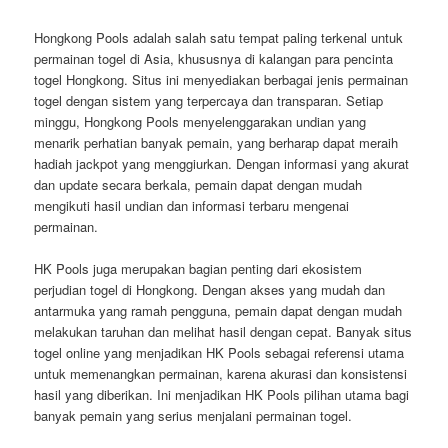
Hongkong Pools adalah salah satu tempat paling terkenal untuk
permainan togel di Asia, khususnya di kalangan para pencinta
togel Hongkong. Situs ini menyediakan berbagai jenis permainan
togel dengan sistem yang terpercaya dan transparan. Setiap
minggu, Hongkong Pools menyelenggarakan undian yang
menarik perhatian banyak pemain, yang berharap dapat meraih
hadiah jackpot yang menggiurkan. Dengan informasi yang akurat
dan update secara berkala, pemain dapat dengan mudah
mengikuti hasil undian dan informasi terbaru mengenai
permainan.
HK Pools juga merupakan bagian penting dari ekosistem
perjudian togel di Hongkong. Dengan akses yang mudah dan
antarmuka yang ramah pengguna, pemain dapat dengan mudah
melakukan taruhan dan melihat hasil dengan cepat. Banyak situs
togel online yang menjadikan HK Pools sebagai referensi utama
untuk memenangkan permainan, karena akurasi dan konsistensi
hasil yang diberikan. Ini menjadikan HK Pools pilihan utama bagi
banyak pemain yang serius menjalani permainan togel.