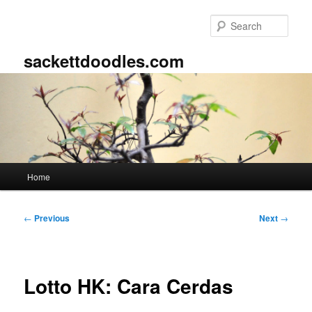
Skip
to
Sear
primary
content
sackettdoodles.com
Main
Home
menu
Post
←
Previous
Next
→
navigation
Lotto HK: Cara Cerdas