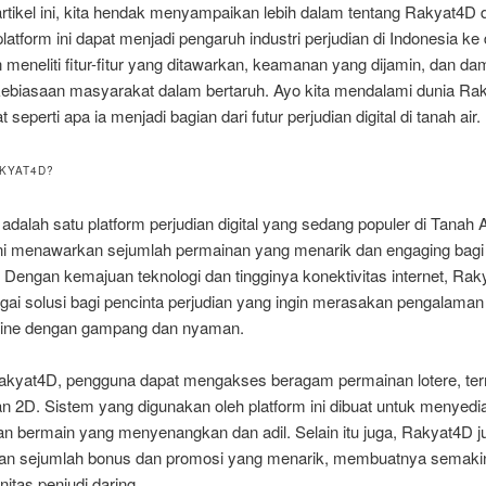
rtikel ini, kita hendak menyampaikan lebih dalam tentang Rakyat4D 
latform ini dapat menjadi pengaruh industri perjudian di Indonesia ke
meneliti fitur-fitur yang ditawarkan, keamanan yang dijamin, dan d
kebiasaan masyarakat dalam bertaruh. Ayo kita mendalami dunia Ra
 seperti apa ia menjadi bagian dari futur perjudian digital di tanah air.
AKYAT4D?
dalah satu platform perjudian digital yang sedang populer di Tanah A
ni menawarkan sejumlah permainan yang menarik dan engaging bagi
Dengan kemajuan teknologi dan tingginya konektivitas internet, Ra
gai solusi bagi pencinta perjudian yang ingin merasakan pengalama
line dengan gampang dan nyaman.
kyat4D, pengguna dapat mengakses beragam permainan lotere, te
n 2D. Sistem yang digunakan oleh platform ini dibuat untuk menyedi
n bermain yang menyenangkan dan adil. Selain itu juga, Rakyat4D j
n sejumlah bonus dan promosi yang menarik, membuatnya semakin
itas penjudi daring.