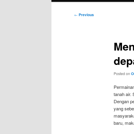
Post
←
Previous
navigation
Men
dep
Posted on
O
Permainan 
tanah air.
Dengan pe
yang sebel
masyaraka
baru, mak