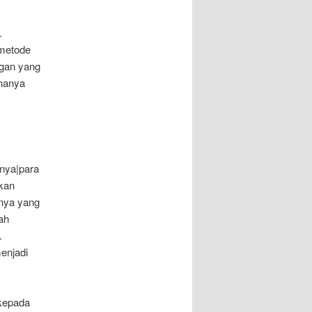
.
 metode
ggan yang
unanya
anya|para
kan
anya yang
ah
.
enjadi
 kepada