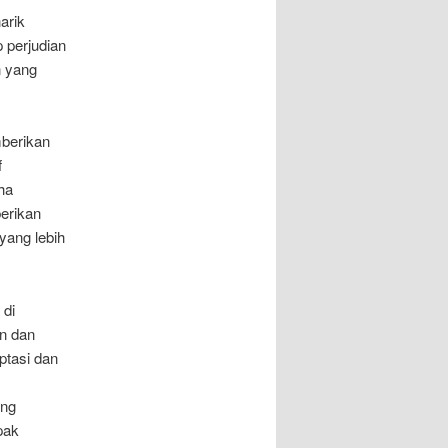
arik
 perjudian
n yang
berikan
f
ha
berikan
yang lebih
 di
n dan
ptasi dan
ang
pak