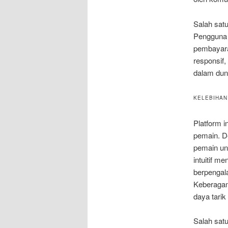
Salah sat
Pengguna 
pembayara
responsif
dalam duni
KELEBIHAN
Platform i
pemain. D
pemain un
intuitif 
berpengal
Keberagam
daya tarik 
Salah satu