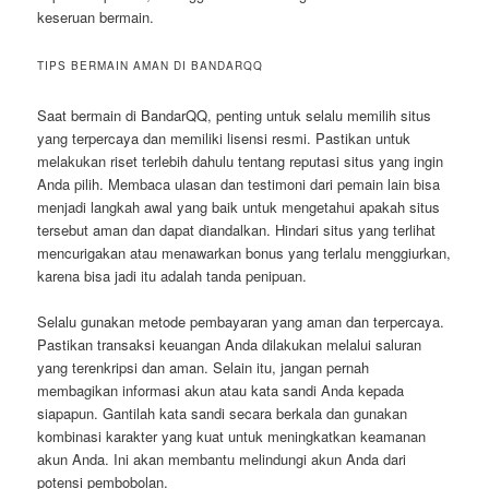
keseruan bermain.
TIPS BERMAIN AMAN DI BANDARQQ
Saat bermain di BandarQQ, penting untuk selalu memilih situs
yang terpercaya dan memiliki lisensi resmi. Pastikan untuk
melakukan riset terlebih dahulu tentang reputasi situs yang ingin
Anda pilih. Membaca ulasan dan testimoni dari pemain lain bisa
menjadi langkah awal yang baik untuk mengetahui apakah situs
tersebut aman dan dapat diandalkan. Hindari situs yang terlihat
mencurigakan atau menawarkan bonus yang terlalu menggiurkan,
karena bisa jadi itu adalah tanda penipuan.
Selalu gunakan metode pembayaran yang aman dan terpercaya.
Pastikan transaksi keuangan Anda dilakukan melalui saluran
yang terenkripsi dan aman. Selain itu, jangan pernah
membagikan informasi akun atau kata sandi Anda kepada
siapapun. Gantilah kata sandi secara berkala dan gunakan
kombinasi karakter yang kuat untuk meningkatkan keamanan
akun Anda. Ini akan membantu melindungi akun Anda dari
potensi pembobolan.