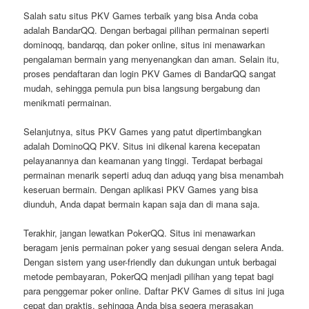
Salah satu situs PKV Games terbaik yang bisa Anda coba
adalah BandarQQ. Dengan berbagai pilihan permainan seperti
dominoqq, bandarqq, dan poker online, situs ini menawarkan
pengalaman bermain yang menyenangkan dan aman. Selain itu,
proses pendaftaran dan login PKV Games di BandarQQ sangat
mudah, sehingga pemula pun bisa langsung bergabung dan
menikmati permainan.
Selanjutnya, situs PKV Games yang patut dipertimbangkan
adalah DominoQQ PKV. Situs ini dikenal karena kecepatan
pelayanannya dan keamanan yang tinggi. Terdapat berbagai
permainan menarik seperti aduq dan aduqq yang bisa menambah
keseruan bermain. Dengan aplikasi PKV Games yang bisa
diunduh, Anda dapat bermain kapan saja dan di mana saja.
Terakhir, jangan lewatkan PokerQQ. Situs ini menawarkan
beragam jenis permainan poker yang sesuai dengan selera Anda.
Dengan sistem yang user-friendly dan dukungan untuk berbagai
metode pembayaran, PokerQQ menjadi pilihan yang tepat bagi
para penggemar poker online. Daftar PKV Games di situs ini juga
cepat dan praktis, sehingga Anda bisa segera merasakan