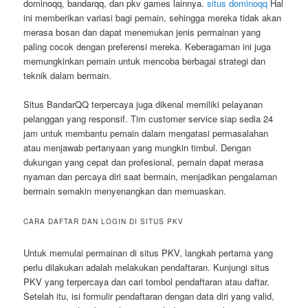
dominoqq, bandarqq, dan pkv games lainnya.
situs dominoqq
Hal
ini memberikan variasi bagi pemain, sehingga mereka tidak akan
merasa bosan dan dapat menemukan jenis permainan yang
paling cocok dengan preferensi mereka. Keberagaman ini juga
memungkinkan pemain untuk mencoba berbagai strategi dan
teknik dalam bermain.
Situs BandarQQ terpercaya juga dikenal memiliki pelayanan
pelanggan yang responsif. Tim customer service siap sedia 24
jam untuk membantu pemain dalam mengatasi permasalahan
atau menjawab pertanyaan yang mungkin timbul. Dengan
dukungan yang cepat dan profesional, pemain dapat merasa
nyaman dan percaya diri saat bermain, menjadikan pengalaman
bermain semakin menyenangkan dan memuaskan.
CARA DAFTAR DAN LOGIN DI SITUS PKV
Untuk memulai permainan di situs PKV, langkah pertama yang
perlu dilakukan adalah melakukan pendaftaran. Kunjungi situs
PKV yang terpercaya dan cari tombol pendaftaran atau daftar.
Setelah itu, isi formulir pendaftaran dengan data diri yang valid,