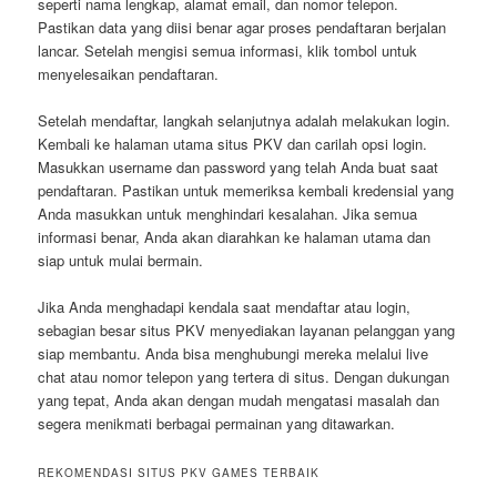
seperti nama lengkap, alamat email, dan nomor telepon.
Pastikan data yang diisi benar agar proses pendaftaran berjalan
lancar. Setelah mengisi semua informasi, klik tombol untuk
menyelesaikan pendaftaran.
Setelah mendaftar, langkah selanjutnya adalah melakukan login.
Kembali ke halaman utama situs PKV dan carilah opsi login.
Masukkan username dan password yang telah Anda buat saat
pendaftaran. Pastikan untuk memeriksa kembali kredensial yang
Anda masukkan untuk menghindari kesalahan. Jika semua
informasi benar, Anda akan diarahkan ke halaman utama dan
siap untuk mulai bermain.
Jika Anda menghadapi kendala saat mendaftar atau login,
sebagian besar situs PKV menyediakan layanan pelanggan yang
siap membantu. Anda bisa menghubungi mereka melalui live
chat atau nomor telepon yang tertera di situs. Dengan dukungan
yang tepat, Anda akan dengan mudah mengatasi masalah dan
segera menikmati berbagai permainan yang ditawarkan.
REKOMENDASI SITUS PKV GAMES TERBAIK