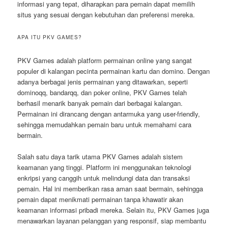
informasi yang tepat, diharapkan para pemain dapat memilih
situs yang sesuai dengan kebutuhan dan preferensi mereka.
APA ITU PKV GAMES?
PKV Games adalah platform permainan online yang sangat
populer di kalangan pecinta permainan kartu dan domino. Dengan
adanya berbagai jenis permainan yang ditawarkan, seperti
dominoqq, bandarqq, dan poker online, PKV Games telah
berhasil menarik banyak pemain dari berbagai kalangan.
Permainan ini dirancang dengan antarmuka yang user-friendly,
sehingga memudahkan pemain baru untuk memahami cara
bermain.
Salah satu daya tarik utama PKV Games adalah sistem
keamanan yang tinggi. Platform ini menggunakan teknologi
enkripsi yang canggih untuk melindungi data dan transaksi
pemain. Hal ini memberikan rasa aman saat bermain, sehingga
pemain dapat menikmati permainan tanpa khawatir akan
keamanan informasi pribadi mereka. Selain itu, PKV Games juga
menawarkan layanan pelanggan yang responsif, siap membantu