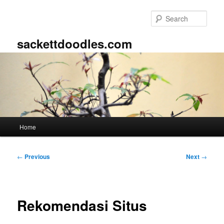
Skip
to
Sear
primary
content
sackettdoodles.com
Main
Home
menu
Post
←
Previous
Next
→
navigation
Rekomendasi Situs