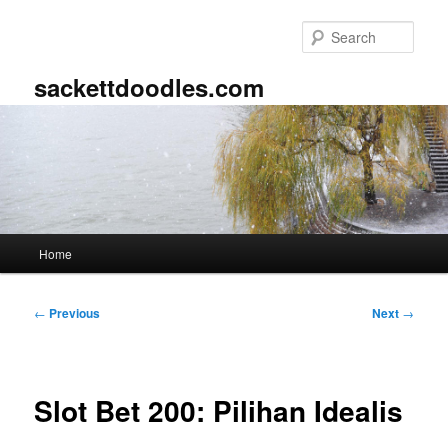
Skip
to
Sear
primary
content
sackettdoodles.com
Main
Home
menu
Post
←
Previous
Next
→
navigation
Slot Bet 200: Pilihan Idealis