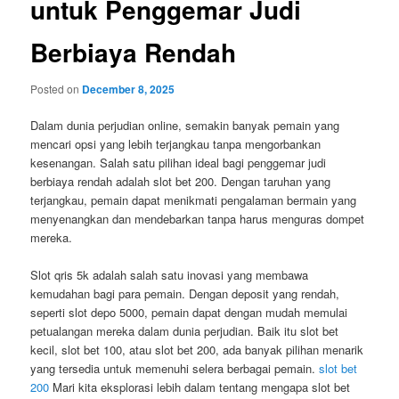
untuk Penggemar Judi
Berbiaya Rendah
Posted on
December 8, 2025
Dalam dunia perjudian online, semakin banyak pemain yang
mencari opsi yang lebih terjangkau tanpa mengorbankan
kesenangan. Salah satu pilihan ideal bagi penggemar judi
berbiaya rendah adalah slot bet 200. Dengan taruhan yang
terjangkau, pemain dapat menikmati pengalaman bermain yang
menyenangkan dan mendebarkan tanpa harus menguras dompet
mereka.
Slot qris 5k adalah salah satu inovasi yang membawa
kemudahan bagi para pemain. Dengan deposit yang rendah,
seperti slot depo 5000, pemain dapat dengan mudah memulai
petualangan mereka dalam dunia perjudian. Baik itu slot bet
kecil, slot bet 100, atau slot bet 200, ada banyak pilihan menarik
yang tersedia untuk memenuhi selera berbagai pemain.
slot bet
200
Mari kita eksplorasi lebih dalam tentang mengapa slot bet