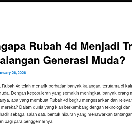
gapa Rubah 4d Menjadi T
Kalangan Generasi Muda?
anuary 26, 2026
Rubah 4d telah menarik perhatian banyak kalangan, terutama di ka
muda. Dengan kepopuleran yang semakin meningkat, banyak orang m
tanya, apa yang membuat Rubah 4d begitu mengesankan dan relevan
 mereka? Dalam dunia yang kian berkembang dengan teknologi dan i
hadir sebagai salah satu bentuk hiburan yang menawarkan tantanga
n bagi para penggemarnya.