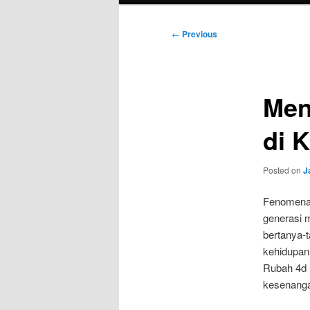
Post
←
Previous
navigation
Men
di 
Posted on
J
Fenomena 
generasi 
bertanya-
kehidupan
Rubah 4d 
kesenanga