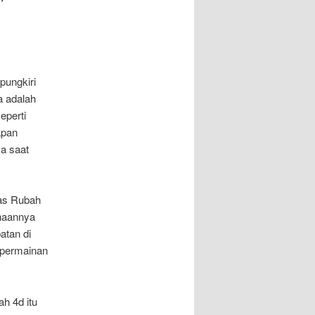
pungkiri
a adalah
eperti
apan
a saat
itas Rubah
unaannya
atan di
 permainan
h 4d itu