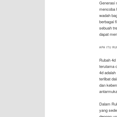
Generasi m
mencoba h
wadah bag
berbagai f
sebuah tre
dapat menc
APA ITU R
Rubah 4d 
terutama 
4d adalah
terlibat d
dan keber
antarmuka
Dalam Rub
yang seder
dengan un