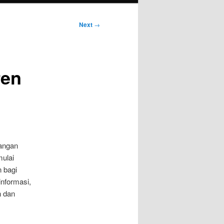
Next
→
ren
langan
ulai
 bagi
nformasi,
n dan