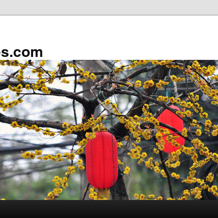
es.com