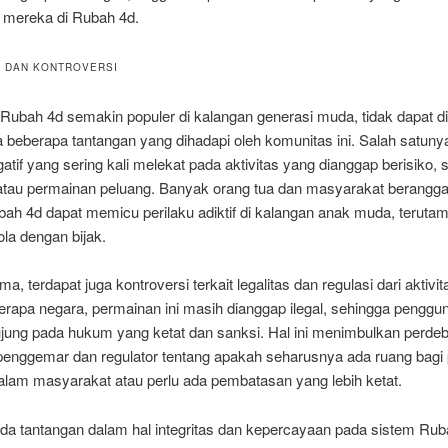
n mereka di Rubah 4d.
 DAN KONTROVERSI
Rubah 4d semakin populer di kalangan generasi muda, tidak dapat di
 beberapa tantangan yang dihadapi oleh komunitas ini. Salah satuny
atif yang sering kali melekat pada aktivitas yang dianggap berisiko, s
 atau permainan peluang. Banyak orang tua dan masyarakat berangg
ah 4d dapat memicu perilaku adiktif di kalangan anak muda, terutam
lola dengan bijak.
gma, terdapat juga kontroversi terkait legalitas dan regulasi dari aktiv
berapa negara, permainan ini masih dianggap ilegal, sehingga pengg
ujung pada hukum yang ketat dan sanksi. Hal ini menimbulkan perdeb
penggemar dan regulator tentang apakah seharusnya ada ruang bagi
alam masyarakat atau perlu ada pembatasan yang lebih ketat.
ada tantangan dalam hal integritas dan kepercayaan pada sistem Ruba