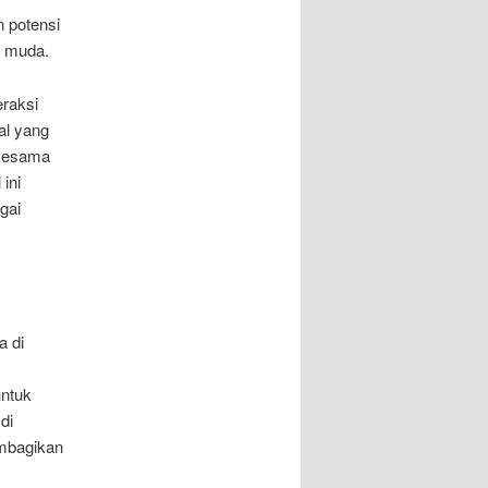
n potensi
i muda.
eraksi
al yang
 sesama
ini
gai
a di
ntuk
di
embagikan