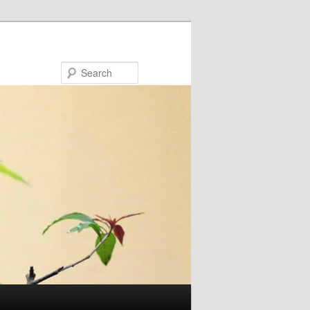
Search