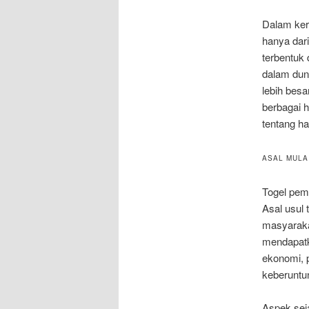
Dalam kera
hanya dari
terbentuk
dalam duni
lebih bes
berbagai h
tentang h
ASAL MULA
Togel pemu
Asal usul 
masyarakat
mendapatk
ekonomi, 
keberuntu
Aspek seja