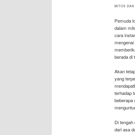
MITOS DAN
Pemuda lot
dalam mito
cara insta
mengenai 
memberika
berada di 
Akan tetap
yang terp
mendapatk
terhadap 
beberapa 
menguntung
Di tengah
dari asa 