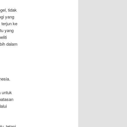
el, tidak
ogi yang
terjun ke
atu yang
liti
ebih dalam
nesia.
a untuk
batasan
alui
u, tetapi