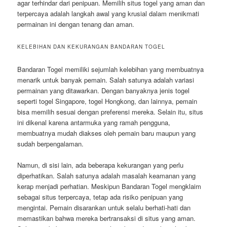
agar terhindar dari penipuan. Memilih situs togel yang aman dan
terpercaya adalah langkah awal yang krusial dalam menikmati
permainan ini dengan tenang dan aman.
KELEBIHAN DAN KEKURANGAN BANDARAN TOGEL
Bandaran Togel memiliki sejumlah kelebihan yang membuatnya
menarik untuk banyak pemain. Salah satunya adalah variasi
permainan yang ditawarkan. Dengan banyaknya jenis togel
seperti togel Singapore, togel Hongkong, dan lainnya, pemain
bisa memilih sesuai dengan preferensi mereka. Selain itu, situs
ini dikenal karena antarmuka yang ramah pengguna,
membuatnya mudah diakses oleh pemain baru maupun yang
sudah berpengalaman.
Namun, di sisi lain, ada beberapa kekurangan yang perlu
diperhatikan. Salah satunya adalah masalah keamanan yang
kerap menjadi perhatian. Meskipun Bandaran Togel mengklaim
sebagai situs terpercaya, tetap ada risiko penipuan yang
mengintai. Pemain disarankan untuk selalu berhati-hati dan
memastikan bahwa mereka bertransaksi di situs yang aman.