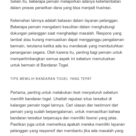
Selain itu, beberapa pemain melaporkan adanya keterlambatan
dalam proses penarikan dana yang bisa menjadi frustrasi.
Kelemahan lainnya adalah batasan dalam layanan pelanggan.
Beberapa pemain mengalami kesulitan dalam menghubungi
dukungan pelanggan saat menghadapi masalah. Respons yang
lambat atau kurang memuaskan dapat mengganggu pengalaman
bermain, terutama ketika ada isu mendesak yang membutuhkan
penanganan segera. Oleh karena itu, penting bagi pemain untuk
mempertimbangkan semua aspek ini sebelum memutuskan
untuk bermain di Bandaran Togel.
TIPS MEMILIH BANDARAN TOGEL YANG TEPAT
Pertama, penting untuk melakukan riset menyeluruh sebelum
memilih bandaran togel. Lihatlah reputasi situs tersebut di
kalangan pemain togel lainnya. Cari ulasan dan testimoni dari
pemain yang sudah berpengalaman, untuk memastikan bahwa
bandaran tersebut terpercaya dan memiliki lisensi yang jelas.
Pastikan juga untuk memeriksa apakah mereka memiliki layanan
pelanggan yang responsif dan membantu jika ada masalah yang