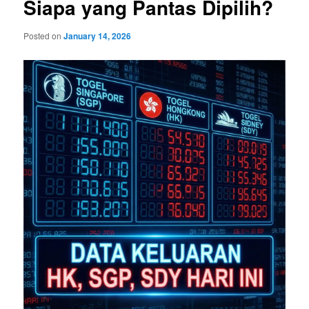
Siapa yang Pantas Dipilih?
Posted on
January 14, 2026