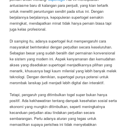
antusiasme baru di kalangan para penjudi, yang kian tertarik
untuk meneliti peruntungan sendiri pada situs ini. Dengan
berjalannya berjalannya, kepopuleran supertogel semakin
meningkat, mendapatkan minat tidak hanya pemain biasa tapi
juga kelas profesional.
Di samping itu, adanya supertogel ikut mempengaruhi cara
masyarakat berinteraksi dengan perjudian secara keseluruhan.
Sebagian besar yang sudah beralih dari permainan konvensional
ke sistem yang modern ini. Aspek kenyamanan dan kemudahan
akses yang disediakan supertogel menjadikannya pilihan yang
menarik, khususnya bagi kaum milenial yang lebih banyak melek
teknologi. Dengan demikian, supertogel punya potensi untuk
merombak lanskap judi menjadi lebih digital dan interaktif.
Tetapi, pengaruh yang ditimbulkan togel super bukan hanya
positif. Ada kekhawatiran tentang dampak kesehatan sosial serta
ekonomi yang mungkin ditimbulkan, seperti meningkatnya
kecanduan perjudian atau tindakan perjudian secara
sembarangan. Perlu adanya aturan yang tegas untuk
memastikan supaya peristiwa ini tidak menyebabkan