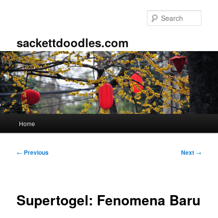
Skip
to
Sear
primary
content
sackettdoodles.com
Main
Home
menu
Post
←
Previous
Next
→
navigation
Supertogel: Fenomena Baru