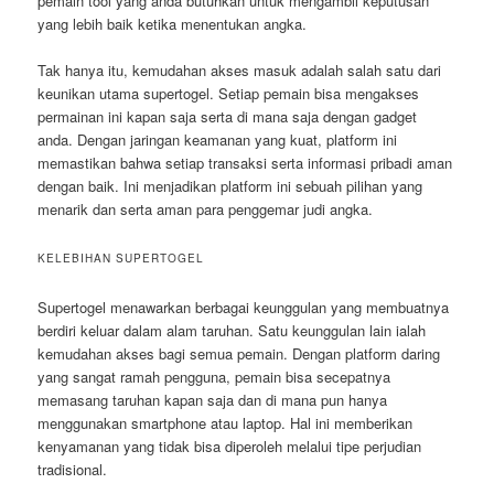
pemain tool yang anda butuhkan untuk mengambil keputusan
yang lebih baik ketika menentukan angka.
Tak hanya itu, kemudahan akses masuk adalah salah satu dari
keunikan utama supertogel. Setiap pemain bisa mengakses
permainan ini kapan saja serta di mana saja dengan gadget
anda. Dengan jaringan keamanan yang kuat, platform ini
memastikan bahwa setiap transaksi serta informasi pribadi aman
dengan baik. Ini menjadikan platform ini sebuah pilihan yang
menarik dan serta aman para penggemar judi angka.
KELEBIHAN SUPERTOGEL
Supertogel menawarkan berbagai keunggulan yang membuatnya
berdiri keluar dalam alam taruhan. Satu keunggulan lain ialah
kemudahan akses bagi semua pemain. Dengan platform daring
yang sangat ramah pengguna, pemain bisa secepatnya
memasang taruhan kapan saja dan di mana pun hanya
menggunakan smartphone atau laptop. Hal ini memberikan
kenyamanan yang tidak bisa diperoleh melalui tipe perjudian
tradisional.