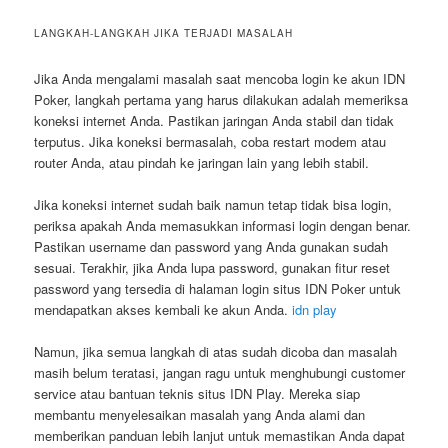
LANGKAH-LANGKAH JIKA TERJADI MASALAH
Jika Anda mengalami masalah saat mencoba login ke akun IDN
Poker, langkah pertama yang harus dilakukan adalah memeriksa
koneksi internet Anda. Pastikan jaringan Anda stabil dan tidak
terputus. Jika koneksi bermasalah, coba restart modem atau
router Anda, atau pindah ke jaringan lain yang lebih stabil.
Jika koneksi internet sudah baik namun tetap tidak bisa login,
periksa apakah Anda memasukkan informasi login dengan benar.
Pastikan username dan password yang Anda gunakan sudah
sesuai. Terakhir, jika Anda lupa password, gunakan fitur reset
password yang tersedia di halaman login situs IDN Poker untuk
mendapatkan akses kembali ke akun Anda.
idn play
Namun, jika semua langkah di atas sudah dicoba dan masalah
masih belum teratasi, jangan ragu untuk menghubungi customer
service atau bantuan teknis situs IDN Play. Mereka siap
membantu menyelesaikan masalah yang Anda alami dan
memberikan panduan lebih lanjut untuk memastikan Anda dapat