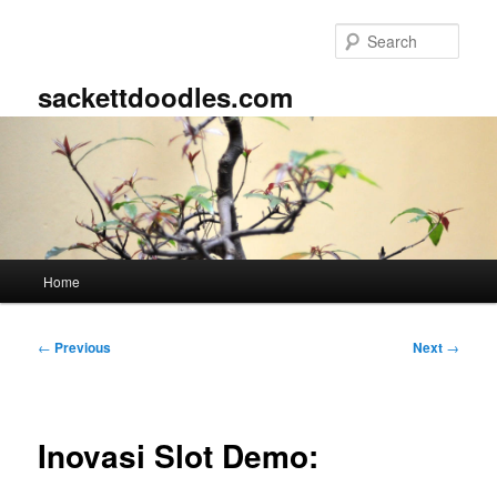
Skip
to
Sear
primary
content
sackettdoodles.com
Main
Home
menu
Post
←
Previous
Next
→
navigation
Inovasi Slot Demo: