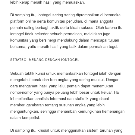
lebih kerap meraih hasil yang memuaskan.
Di samping itu, iontogel sering sering dipromosikan di beraneka
platform online serta komunitas perjudian, di mana anggota
pemain saling berbagi taktik serta kisah sukses. Oleh karena itu,
iontogel tidak sekedar sebuah permainan, melainkan juga
komunitas yang bersinergi mendukung dalam mencapai tujuan
bersama, yaitu meraih hasil yang baik dalam permainan togel.
STRATEGI MENANG DENGAN IONTOGEL
Sebuah taktik kunci untuk memanfaatkan Iontogel ialah dengan
mengetahui corak dan tren angka yang sering muncul. Dengan
cara mengamati hasil yang lalu, pemain dapat menemukan
nomor-nomor yang punya peluang lebih besar untuk keluar. Hal
ini melibatkan analisis informasi dan statistik yang dapat
memberi gambaran tentang susunan angka yang lebih
menguntungkan, sehingga menambah kemungkinan kemenangan
dalam kompetisi.
Di samping itu, krusial untuk menggunakan sistem taruhan yang