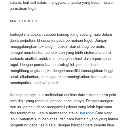
sukses berhasil dalam menggapai cita-cita yang besar melalui
permainan togel.
APA ITU IONTOGEL
Iontogel merupakan sebuah konsep yang sedang maju dalam
dunia perjudian, khususnya pada permainan togel. Dengan
menggabungkan teknologi mutakhir dan strategi bermain,
iontogel memberikan pendekatan yang lebih sistematis serta
berbasis analisis untuk memenangkan hasil dalam permainan
togel. Dengan pemanfaatan strategi ini, pemain dapat
menghitung angka-angka dengan memiliki kemungkinan tinggi
untuk dikeluarkan, sehingga akan meningkatkan kemungkinan
mendapatkan hasil yang baik.
Konsep iontogel ikut melibatkan analisis data historis serta pola-
pola digit yang tampil di periode sebelumnya. Dengan mengerti
tren ini, pemain dapat mengambil pilihan yang lebih bijaksana
dan terinformasi ketika memasang stake.
ion togel
Cara yang
lebih matematis ini bervariasi dari cara bermain yang yang hanya
bergantung pada nasib saja, dengan harapan para pemain bisa