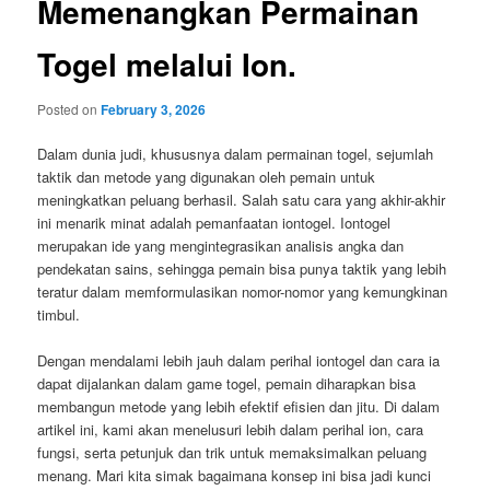
Memenangkan Permainan
Togel melalui Ion.
Posted on
February 3, 2026
Dalam dunia judi, khususnya dalam permainan togel, sejumlah
taktik dan metode yang digunakan oleh pemain untuk
meningkatkan peluang berhasil. Salah satu cara yang akhir-akhir
ini menarik minat adalah pemanfaatan iontogel. Iontogel
merupakan ide yang mengintegrasikan analisis angka dan
pendekatan sains, sehingga pemain bisa punya taktik yang lebih
teratur dalam memformulasikan nomor-nomor yang kemungkinan
timbul.
Dengan mendalami lebih jauh dalam perihal iontogel dan cara ia
dapat dijalankan dalam game togel, pemain diharapkan bisa
membangun metode yang lebih efektif efisien dan jitu. Di dalam
artikel ini, kami akan menelusuri lebih dalam perihal ion, cara
fungsi, serta petunjuk dan trik untuk memaksimalkan peluang
menang. Mari kita simak bagaimana konsep ini bisa jadi kunci