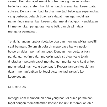
sesuai. Pemain dapat memilih untuk menggunakan taruhan
berjenjang atau sistem kombinasi untuk menambah kesempatan
sukses. Dengan membagi taruhan menjadi beberapa seperangkat
yang berbeda, petaruh tidak saja dapat menjaga modalnya
namun juga menambah kesempatan meraih jackpot. Pendekatan
ini memerlukan pengaturan yang baik dan disiplin dalam
mengatur permainan.
Terakhir, jangan lupakan beta berdoa dan menjaga pikiran positif
saat bermain. Sejumlah petaruh mepercaya bahwa nasib
berperan dalam permainan togel. Dengan mempertahankan
pandangan optimis dan meyakini pada strategi yang telah
ditetapkan, petaruh dapat membangun mental yang kuat untuk
menghadapi hasil yang tidak pasti. Keberanian dan keyakinan
dalam memanfaatkan Iontogel bisa menjadi rahasia ke
kesuksesan.
KESIMPULAN
Iontogel.com memberikan cara yang baru di dunia permainan
togel dengan memanfaatkan konsep ion untuk membuat lebih