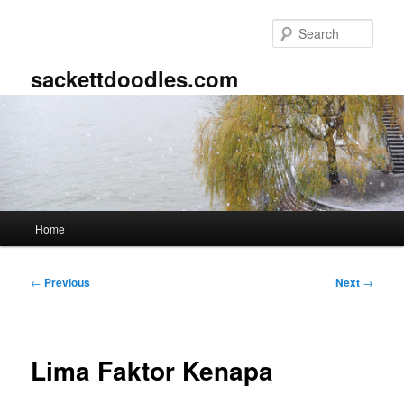
Skip
to
Sear
primary
content
sackettdoodles.com
Main
Home
menu
Post
←
Previous
Next
→
navigation
Lima Faktor Kenapa