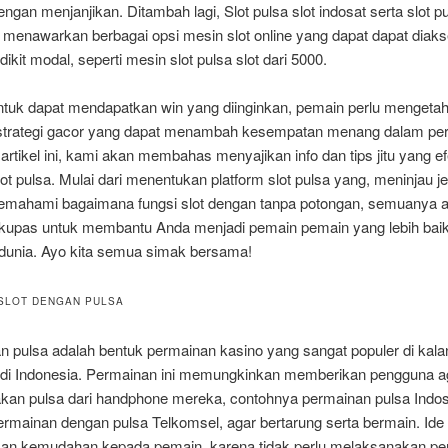
gan menjanjikan. Ditambah lagi, Slot pulsa slot indosat serta slot pu
 menawarkan berbagai opsi mesin slot online yang dapat dapat diak
ikit modal, seperti mesin slot pulsa slot dari 5000.
tuk dapat mendapatkan win yang diinginkan, pemain perlu mengetah
strategi gacor yang dapat menambah kesempatan menang dalam pe
 artikel ini, kami akan membahas menyajikan info dan tips jitu yang ef
ot pulsa. Mulai dari menentukan platform slot pulsa yang, meninjau j
mahami bagaimana fungsi slot dengan tanpa potongan, semuanya 
ikupas untuk membantu Anda menjadi pemain pemain yang lebih baik
 dunia. Ayo kita semua simak bersama!
SLOT DENGAN PULSA
n pulsa adalah bentuk permainan kasino yang sangat populer di kal
di Indonesia. Permainan ini memungkinkan memberikan pengguna a
an pulsa dari handphone mereka, contohnya permainan pulsa Indos
rmainan dengan pulsa Telkomsel, agar bertarung serta bermain. Ide 
n kemudahan kepada pemain, karena tidak perlu melaksanakan pe