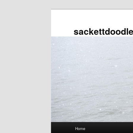
Skip
to
primary
sackettdoodl
content
Main
Home
menu