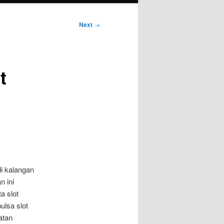
Next
→
t
di kalangan
 ini
a slot
ulsa slot
atan