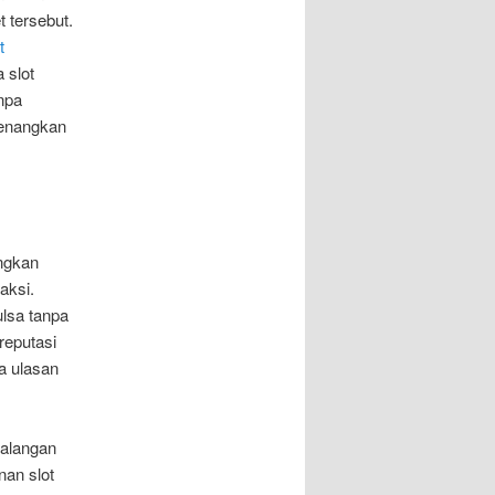
 tersebut.
t
 slot
npa
menangkan
angkan
aksi.
lsa tanpa
reputasi
a ulasan
kalangan
nan slot