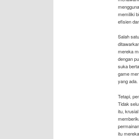
menggunak
memiliki 
efisien da
Salah satu
ditawarka
mereka me
dengan pu
suka berta
game mena
yang ada.
Tetapi, pe
Tidak sel
itu, krusi
memberika
permainan
itu mereka