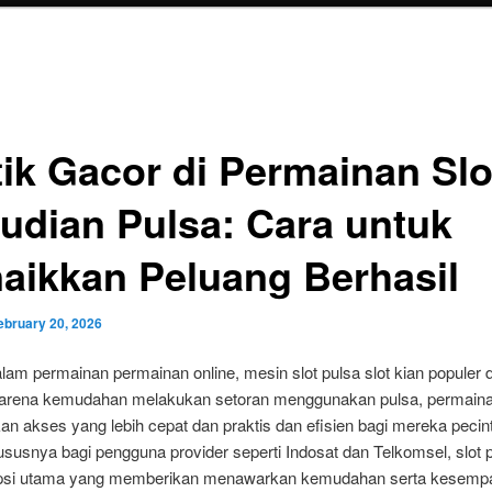
tik Gacor di Permainan Slo
judian Pulsa: Cara untuk
aikkan Peluang Berhasil
ebruary 20, 2026
lam permainan permainan online, mesin slot pulsa slot kian populer 
arena kemudahan melakukan setoran menggunakan pulsa, permainan
 akses yang lebih cepat dan praktis dan efisien bagi mereka pecint
ususnya bagi pengguna provider seperti Indosat dan Telkomsel, slot p
psi utama yang memberikan menawarkan kemudahan serta kesemp