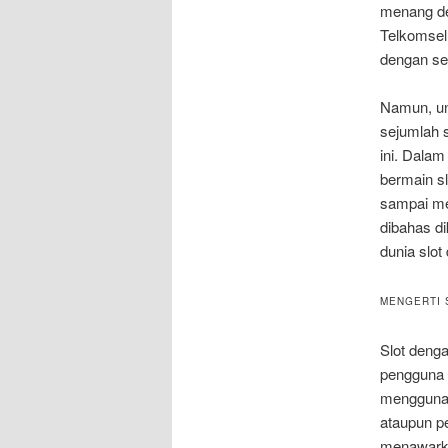
menang den
Telkomsel
dengan sed
Namun, un
sejumlah 
ini. Dalam
bermain sl
sampai me
dibahas d
dunia slot
MENGERTI 
Slot denga
pengguna 
menggunak
ataupun pe
menawarka