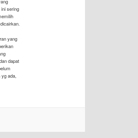
yang
ini sering
memilih
dicairkan.
uran yang
berikan
ang
dan dapat
belum
 yg ada,