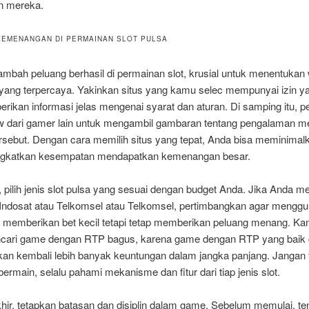
n mereka.
KEMENANGAN DI PERMAINAN SLOT PULSA
mbah peluang berhasil di permainan slot, krusial untuk menentukan 
a yang terpercaya. Yakinkan situs yang kamu selec mempunyai izin y
ikan informasi jelas mengenai syarat dan aturan. Di samping itu, p
ew dari gamer lain untuk mengambil gambaran tentang pengalaman m
rsebut. Dengan cara memilih situs yang tepat, Anda bisa meminimalk
gkatkan kesempatan mendapatkan kemenangan besar.
pilih jenis slot pulsa yang sesuai dengan budget Anda. Jika Anda 
a Indosat atau Telkomsel atau Telkomsel, pertimbangkan agar menggu
 memberikan bet kecil tetapi tetap memberikan peluang menang. Ka
cari game dengan RTP bagus, karena game dengan RTP yang baik
an kembali lebih banyak keuntungan dalam jangka panjang. Jangan 
bermain, selalu pahami mekanisme dan fitur dari tiap jenis slot.
hir, tetapkan batasan dan disiplin dalam game. Sebelum memulai, te