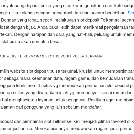
banyak uang deposit pulsa yang siap kamu gunakann dan ikuti budget
engikuti kekalahan dengan menambah taruhan secara berlebihan.
Slo
Dengan yang tepat, seperti melakukan slot deposit Telkomsel secara
dosat dengan bijak, Anda bakal lebih dapat menikmati pengalaman ta
rtekan. Dengan harapan dan cara yang hati-hati, peluang untuk me
 slot pulsa akan semakin besar.
SI WEBSITE PERMAINAN SLOT DEPOSIT PULSA TERNAMA
lih website slot deposit pulsa terkenal, krusial untuk mempertimb
ktor sebagaimana keamanan data, ragam game, dan kemudahan trans
ngguna lebih memilih situs yg memberikan permainan slot deposit pu
berapa situs yang disarankan ialah yg mempunyai lisensi resmi dan 
m hal menghadirkan layanan untuk pengguna. Pastikan agar membac
galaman dari pengguna yang lain sebelum mendaftar.
 indosat dan permainan slot Telkomsel kini menjadi pilihan favored di 
gemar judi online. Mereka biasanya menawarkan ragam jenis permai