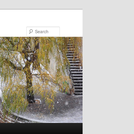
Search