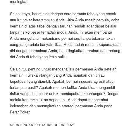
meningkat.
Selanjutnya, berlatihlah dengan cara bermain tabel yang cocok
untuk tingkat keterampilan Anda. Jika Anda masih pemula, coba
bermain di atas tabel dengan taruhan rendah agar dapat belajar
tanpa risiko besar terhadap modal Anda. Ini akan membantu
Anda mengetahui mekanisme permainan, tanpa tekanan akan
uang yang terlalu banyak. Saat Anda sudah merasa kepercayaan
diri dengan permainan Anda, baru tingkatkan taruhan dan tantang
diri Anda di tabel yang lebih sulit.
Selain itu, penting untuk menganalisis permainan Anda setelah
bermain. Tuliskan tangan yang Anda mainkan dan tinjau
keputusan yang diambil. Apakah bermain secara agresif atau
terlampau pasif? Apakah momen ketika Anda bisa mengambil
risiko yang lebih besar untuk mendapatkan keuntungan? Dengan
melakukan melakukan seperti ini, Anda dapat mengetahui
kelemahan dan meningkatkan strategi permainan Anda pada
FerariPoker.
KEUNTUNGAN BERTARUH DI IDN PLAY