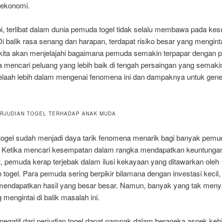
ekonomi.
pi, terlibat dalam dunia pemuda togel tidak selalu membawa pada ke
 Di balik rasa senang dan harapan, terdapat risiko besar yang mengin
i, kita akan menjelajahi bagaimana pemuda semakin terpapar dengan 
ta mencari peluang yang lebih baik di tengah persaingan yang semakin
 telaah lebih dalam mengenai fenomena ini dan dampaknya untuk gen
RJUDIAN TOGEL TERHADAP ANAK MUDA
 togel sudah menjadi daya tarik fenomena menarik bagi banyak pemu
. Ketika mencari kesempatan dalam rangka mendapatkan keuntunga
, pemuda kerap terjebak dalam ilusi kekayaan yang ditawarkan oleh
 togel. Para pemuda sering berpikir bilamana dengan investasi kecil
 mendapatkan hasil yang besar besar. Namun, banyak yang tak meny
g mengintai di balik masalah ini.
negatif dari perjudian togel dapat nampak dalam beraneka aspek keh