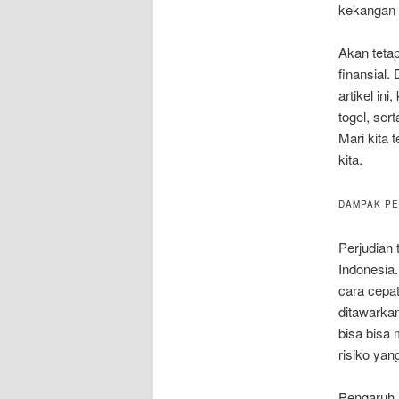
kekangan 
Akan teta
finansial.
artikel in
togel, ser
Mari kita
kita.
DAMPAK PE
Perjudian
Indonesia
cara cepat
ditawarkan
bisa bisa
risiko yan
Pengaruh 