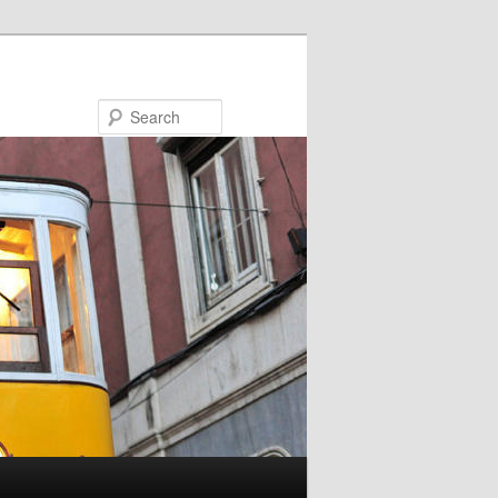
Search