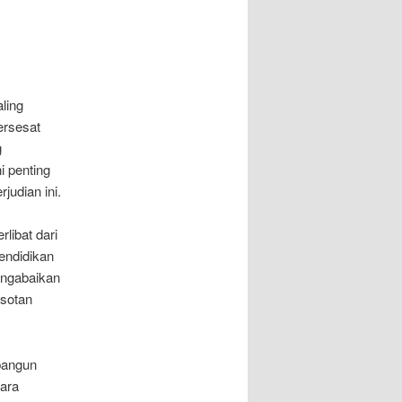
ling
ersesat
g
i penting
udian ini.
libat dari
endidikan
engabaikan
osotan
bangun
ara