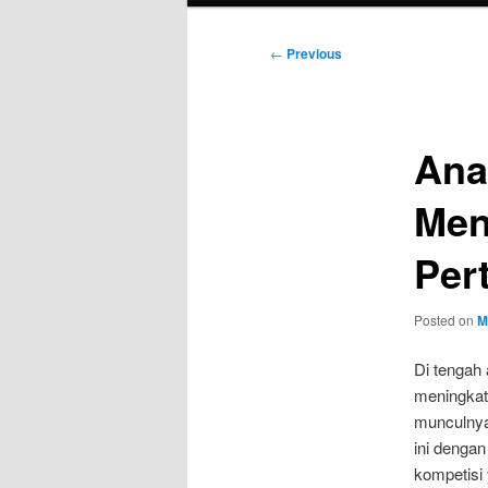
Post
←
Previous
navigation
Ana
Men
Per
Posted on
M
Di tengah
meningkat
munculnya
ini denga
kompetisi 