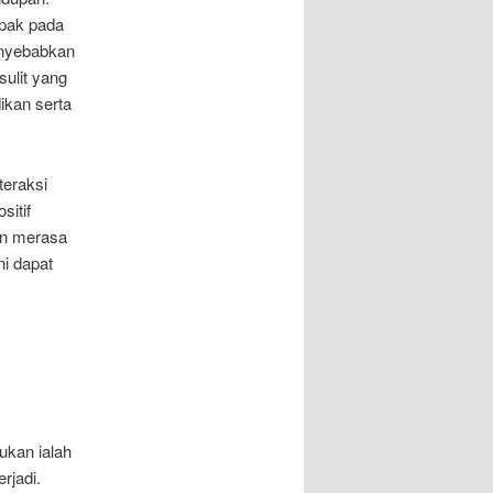
mpak pada
enyebabkan
ulit yang
ikan serta
teraksi
sitif
kan merasa
ni dapat
ukan ialah
rjadi.