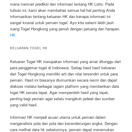
mana mencari prediksi dan informasi tentang HK Lotto. Pada
tulisan ini, kami akan membahas semua hal-hal penting Anda
informasikan tentang keluaran HK dan kenapa informasi ini
sangat krusial untuk pemain togel. Ayo kita selami lebih jauh
ruang Togel Hongkong yang penuh dengan peluang dan harapan.
HK
KELUARAN TOGEL HK
Keluaran Togel HK merupakan informasi yang amat ditunggu dari
para penggemar togel di Indonesia. Setiap hasil hasil keluaran
dari Togel Hongkong memiliki arti dan nilai tersendiri untuk para
pemain. Hasil ini biasanya diumumkan secara resmi dan dapat
diakses melalui berbagai ragam platform yang memberikan data
togel HK secara tepat. Agar memperoleh hasil yang tepat,
penting bagi pemain agar selalu mengikuti jadwal dan sumber
yang valid hasil.
Informasi HK menjadi acuan utama untuk pemain dalam
menganalisis pola dan pola dan kecenderungan angka. Dengan
cara melihat data hk sebelumnya, pemain dapat menemukan