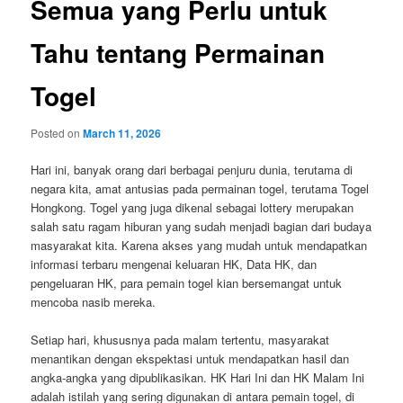
Semua yang Perlu untuk
Tahu tentang Permainan
Togel
Posted on
March 11, 2026
Hari ini, banyak orang dari berbagai penjuru dunia, terutama di
negara kita, amat antusias pada permainan togel, terutama Togel
Hongkong. Togel yang juga dikenal sebagai lottery merupakan
salah satu ragam hiburan yang sudah menjadi bagian dari budaya
masyarakat kita. Karena akses yang mudah untuk mendapatkan
informasi terbaru mengenai keluaran HK, Data HK, dan
pengeluaran HK, para pemain togel kian bersemangat untuk
mencoba nasib mereka.
Setiap hari, khususnya pada malam tertentu, masyarakat
menantikan dengan ekspektasi untuk mendapatkan hasil dan
angka-angka yang dipublikasikan. HK Hari Ini dan HK Malam Ini
adalah istilah yang sering digunakan di antara pemain togel, di