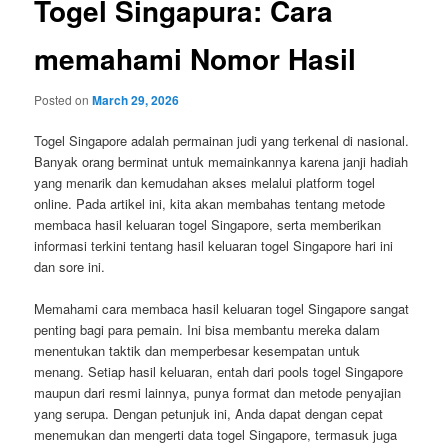
Togel Singapura: Cara
memahami Nomor Hasil
Posted on
March 29, 2026
Togel Singapore adalah permainan judi yang terkenal di nasional.
Banyak orang berminat untuk memainkannya karena janji hadiah
yang menarik dan kemudahan akses melalui platform togel
online. Pada artikel ini, kita akan membahas tentang metode
membaca hasil keluaran togel Singapore, serta memberikan
informasi terkini tentang hasil keluaran togel Singapore hari ini
dan sore ini.
Memahami cara membaca hasil keluaran togel Singapore sangat
penting bagi para pemain. Ini bisa membantu mereka dalam
menentukan taktik dan memperbesar kesempatan untuk
menang. Setiap hasil keluaran, entah dari pools togel Singapore
maupun dari resmi lainnya, punya format dan metode penyajian
yang serupa. Dengan petunjuk ini, Anda dapat dengan cepat
menemukan dan mengerti data togel Singapore, termasuk juga