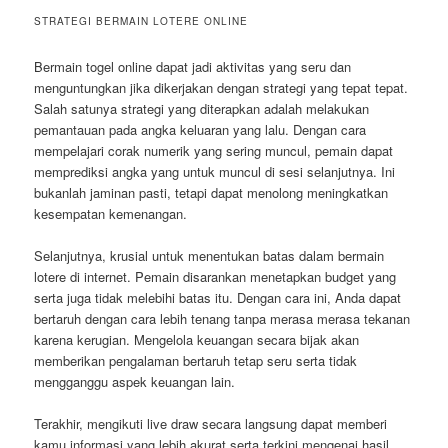
STRATEGI BERMAIN LOTERE ONLINE
Bermain togel online dapat jadi aktivitas yang seru dan
menguntungkan jika dikerjakan dengan strategi yang tepat tepat.
Salah satunya strategi yang diterapkan adalah melakukan
pemantauan pada angka keluaran yang lalu. Dengan cara
mempelajari corak numerik yang sering muncul, pemain dapat
memprediksi angka yang untuk muncul di sesi selanjutnya. Ini
bukanlah jaminan pasti, tetapi dapat menolong meningkatkan
kesempatan kemenangan.
Selanjutnya, krusial untuk menentukan batas dalam bermain
lotere di internet. Pemain disarankan menetapkan budget yang
serta juga tidak melebihi batas itu. Dengan cara ini, Anda dapat
bertaruh dengan cara lebih tenang tanpa merasa merasa tekanan
karena kerugian. Mengelola keuangan secara bijak akan
memberikan pengalaman bertaruh tetap seru serta tidak
mengganggu aspek keuangan lain.
Terakhir, mengikuti live draw secara langsung dapat memberi
kamu informasi yang lebih akurat serta terkini mengenai hasil