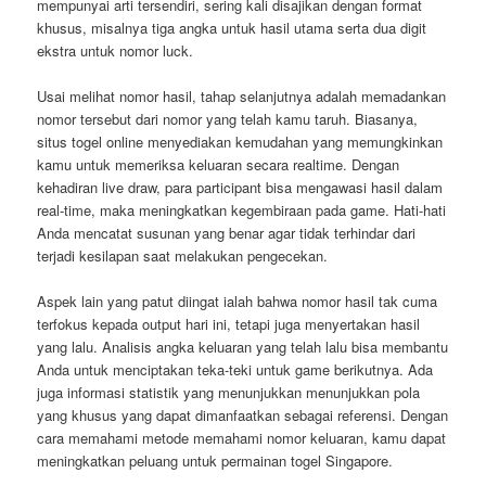
mempunyai arti tersendiri, sering kali disajikan dengan format
khusus, misalnya tiga angka untuk hasil utama serta dua digit
ekstra untuk nomor luck.
Usai melihat nomor hasil, tahap selanjutnya adalah memadankan
nomor tersebut dari nomor yang telah kamu taruh. Biasanya,
situs togel online menyediakan kemudahan yang memungkinkan
kamu untuk memeriksa keluaran secara realtime. Dengan
kehadiran live draw, para participant bisa mengawasi hasil dalam
real-time, maka meningkatkan kegembiraan pada game. Hati-hati
Anda mencatat susunan yang benar agar tidak terhindar dari
terjadi kesilapan saat melakukan pengecekan.
Aspek lain yang patut diingat ialah bahwa nomor hasil tak cuma
terfokus kepada output hari ini, tetapi juga menyertakan hasil
yang lalu. Analisis angka keluaran yang telah lalu bisa membantu
Anda untuk menciptakan teka-teki untuk game berikutnya. Ada
juga informasi statistik yang menunjukkan menunjukkan pola
yang khusus yang dapat dimanfaatkan sebagai referensi. Dengan
cara memahami metode memahami nomor keluaran, kamu dapat
meningkatkan peluang untuk permainan togel Singapore.