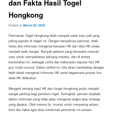
dan Fakta Hasil Togel
Hongkong
Posted on
March 26, 2026
Permainan Togel Hongkong telah menjadi salah satu judi yang
paling populer di negeri ini. Dengan banyaknya peminat, tidak
heran jika informasi mengenai keluaran HK dan data HK selalu
menjadi topik hangat. Banyak petaruh yang berusaha mencari
cara untuk memperbesar peluang mereka, dan di antara
kemeriahan ini, berbagai cerita dan kebenaran seputar toto HK
pun mulai muncul. Dalam artikel ini, kita akan membahas dengan
lebih detail mengenai informasi HK serta bagaimana proses live
draw HK dilakukan.
Mengerti tentang hasil HK dan fungsi hongkong pools menjadi
sangat penting bagi pemburu togel. Seringkali, pemain terjebak
dalam informasi yang tidak jelas mengenai angka atau strategi
yang dipakai. Oleh karena itu, krusial untuk menyaring antara
teori dan fakta agar bisa menikmati permainan ini secara