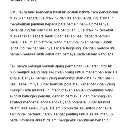
Satu fakta unik mengenai hasil hk adalah bahwa cara pengundian
dilakukan secara live draw hk dan disiarkan langsung. Fakta ini
memberikan jaminan kepada para pemain bahwa prosesnya
berlangsung fair dan tidak ada penipuan. Live draw hk tersebut
dilaksanakan secara teratur, dan setiap hasil dapat diperoleh
melalui sejumlah platform, yang memungkinkan pemain untuk
langsung melihat hasilnya secara langsung. Dengan metode ini,
pemain merasa lebih dekat dan percaya pada sistem yang ada.
Tak hanya sebagai sebuah ajang permainan, keluaran lotto hk
pun menjadi ajang bagi sejumlah orang untuk menambah analisis
angka. Banyak pemain yang mengumpulkan data hk dari hasil-
hasil sebelumnya untuk mencari pola atau kecenderungan yang
mungkin ada muncul. Ini menciptakan sebuah komunitas yang
aktif di kalangan pemain, dengan berdiskusi dan membagikan
strategi mengenai angka-angka yang potensial untuk muncul
dalam undi selanjutnya. Dalam komunitas ini, mitos dan fakta
sering kali bertemu, tetapi sangat penting untuk selalu merujuk
pada informasi akurat dalam mengambil keputusan bertaruh.