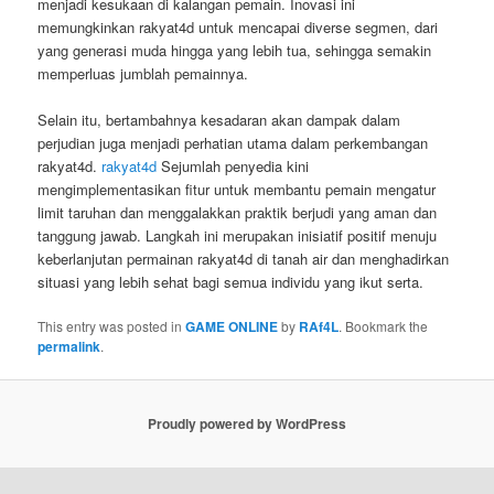
menjadi kesukaan di kalangan pemain. Inovasi ini
memungkinkan rakyat4d untuk mencapai diverse segmen, dari
yang generasi muda hingga yang lebih tua, sehingga semakin
memperluas jumblah pemainnya.
Selain itu, bertambahnya kesadaran akan dampak dalam
perjudian juga menjadi perhatian utama dalam perkembangan
rakyat4d.
rakyat4d
Sejumlah penyedia kini
mengimplementasikan fitur untuk membantu pemain mengatur
limit taruhan dan menggalakkan praktik berjudi yang aman dan
tanggung jawab. Langkah ini merupakan inisiatif positif menuju
keberlanjutan permainan rakyat4d di tanah air dan menghadirkan
situasi yang lebih sehat bagi semua individu yang ikut serta.
This entry was posted in
GAME ONLINE
by
RAf4L
. Bookmark the
permalink
.
Proudly powered by WordPress