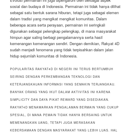
Evolusi permainan ini juga dipengaruhi oleh berbagai aspek
sosial dan budaya di Indonesia. Permainan ini tidak hanya dilihat
sebagai satu bentuk sarana hiburan, tetapi juga sebagai elemen
dalam tradisi yang mengikat mengikat komunitas. Dalam
beberapa acara serta perayaan, permainan ini seringkali
digunakan sebagai pelengkap pelengkap, di mana masyarakat
himpun agar saling berbagi pengalamannya serta hasil
kemenangan kemenangan sendiri. Dengan demikian, Rakyat 4D
sudah menjadi fenomena yang tidak terpisahkan dalam jalan
hidup sejumlah komunitas di Indonesia.
POPULARITAS RAKYAT4D DI NEGERI INI TERUS BERTUMBUH
SEIRING DENGAN PERKEMBANGAN TEKNOLOGI DAN
KETERJANGKAUAN INFORMASI YANG SEMAKIN TERJANGKAU.
BANYAK ORANG YANG IKUT DALAM AKTIVITAS INI KARENA
SIMPLICITY DAN DAYA PIKAT REWARD YANG DISEDIAKAN.
RAKYAT4D MENAWARKAN PENGALAMAN BERMAIN YANG CUKUP
SPESIAL, DI MANA PEMAIN TIDAK HANYA BERSAING UNTUK
MEMENANGKAN UANG, TETAPI JUGA MERASAKAN
KEBERSAMAAN DENGAN MASYARAKAT YANG LEBIH LUAS. HAL