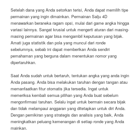
Setelah dana yang Anda setorkan terisi, Anda dapat memilih tipe
permainan yang ingin dimainkan. Permainan Salju 4D
menawarkan beraneka ragam opsi, mulai dari game angka hingga
variasi lainnya. Sangat krusial untuk mengerti aturan dari masing-
masing permainan agar bisa mengambil keputusan yang bijak.
Amati juga statistik dan pola yang muncul dari ronde
sebelumnya, sebab ini dapat memberikan Anda sendiri
pemahaman yang berguna dalam menentukan nomor yang
dipertaruhkan.
Saat Anda sudah untuk bertaruh, tentukan angka yang anda ingin
Anda pasang. Anda bisa melakukan taruhan dengan tangan atau
memanfaatkan fitur otomatis jika tersedia. Ingat untuk
memeriksa kembali semua pilihan yang Anda buat sebelum
mengonfirmasi taruhan. Selalu ingat untuk bermain secara bijak
dan tidak melampaui anggaran yang ditetapkan untuk diri Anda.
Dengan pemikiran yang strategis dan analisis yang baik, Anda
meningkatkan peluang kemenangan di setiap ronde yang Anda
mainkan.