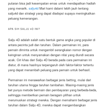
putaran bisa jadi kesempatan emas untuk mendapatkan hadiah
yang menarik.
salju4d
Mari kami dalami lebih jauh tentang
salju4d dan strategi yang dapat diadopsi supaya meningkatkan
peluang kemenangan.
APA SIH SALJU 4D INI?
Salju 4D adalah salah satu bentuk game angka yang populer di
antara pecinta judi dan taruhan. Dalam permainan ini, para
pemain diminta untuk mengambil serangkaian nomor dengan
keinginan untuk menyamakan dengan nilai yang diundi secara
acak. Ciri khas dari Salju 4D berada pada cara permainan ini
diatur, di mana hasilnya terpengaruh oleh faktor-faktor tertentu
yang dapat menambah peluang para pemain untuk berhasil.
Permainan ini menawarkan berbagai jenis betting, mulai dari
taruhan utama hingga taruhan tambahan. Masing-masing jenis
bet punya metode bermain dan pembayaran yang berbeda-beda,
sehingga memberikan pemain beragam pilihan untuk
merumuskan strategi mereka. Dengan memahami berbagai jenis
taruhan dalam Salju 4D, mereka dapat mengembangkan