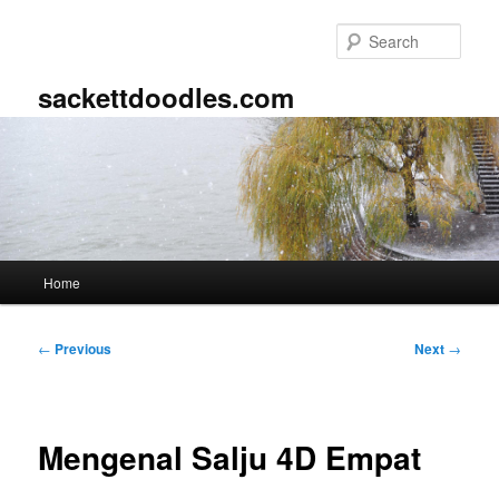
Skip
to
Sear
primary
content
sackettdoodles.com
Main
Home
menu
Post
←
Previous
Next
→
navigation
Mengenal Salju 4D Empat