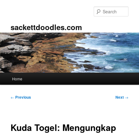
Skip
to
Sear
primary
content
sackettdoodles.com
Main
Home
menu
Post
←
Previous
Next
→
navigation
Kuda Togel: Mengungkap