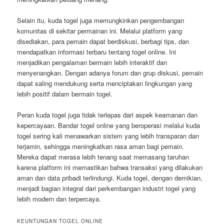
Selain itu, kuda togel juga memungkinkan pengembangan
komunitas di sekitar permainan ini. Melalui platform yang
disediakan, para pemain dapat berdiskusi, berbagi tips, dan
mendapatkan informasi terbaru tentang togel online. Ini
menjadikan pengalaman bermain lebih interaktif dan
menyenangkan. Dengan adanya forum dan grup diskusi, pemain
dapat saling mendukung serta menciptakan lingkungan yang
lebih positif dalam bermain togel.
Peran kuda togel juga tidak terlepas dari aspek keamanan dan
kepercayaan. Bandar togel online yang beroperasi melalui kuda
togel sering kali menawarkan sistem yang lebih transparan dan
terjamin, sehingga meningkatkan rasa aman bagi pemain.
Mereka dapat merasa lebih tenang saat memasang taruhan
karena platform ini memastikan bahwa transaksi yang dilakukan
aman dan data pribadi terlindungi. Kuda togel, dengan demikian,
menjadi bagian integral dari perkembangan industri togel yang
lebih modern dan terpercaya.
KEUNTUNGAN TOGEL ONLINE