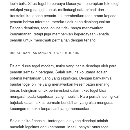
lebih baik. Situs togel terpercaya biasanya menerapkan teknologi
enkripsi yang canggih untuk melindungi data pribadi dan
transaksi keuangan pemain. Ini memberikan rasa aman kepada
pemain bahwa informasi mereka tidak akan disalahgunakan.
Dengan demikian, togel online tidak hanya menawarkan
kenyamanan, tetapi juga memberikan kepercayaan kepada
pemain untuk menikmati permainan dengan tenang.
RISIKO DAN TANTANGAN TOGEL MODERN
Dalam dunia togel modern, risiko yang harus dihadapi oleh para
pemain semakin beragam. Salah satu risiko utama adalah
potensi kehilangan uang yang signifikan. Dengan banyaknya
bandar togel online yang menawarkan kesempatan menang
besar, keinginan untuk berinvestasi dalam tiket togel bisa
mengarah pada keputusan yang impulsif. Para pemain sering kali
terjebak dalam siklus bermain berlebihan yang bisa menguras
keuangan mereka tanpa hasil yang memuaskan.
Selain risiko finansial, tantangan lain yang dihadapi adalah
masalah legalitas dan keamanan. Meski banyak situs togel