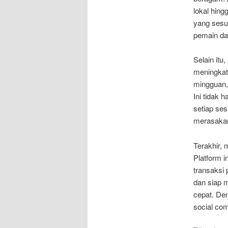
lokal hin
yang sesu
pemain da
Selain it
meningkat
mingguan,
Ini tidak
setiap ses
merasakan
Terakhir,
Platform 
transaksi
dan siap 
cepat. De
social co