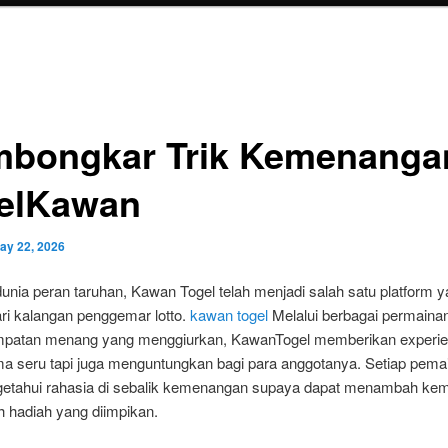
bongkar Trik Kemenangan
elKawan
ay 22, 2026
unia peran taruhan, Kawan Togel telah menjadi salah satu platform y
ari kalangan penggemar lotto.
kawan togel
Melalui berbagai permaina
patan menang yang menggiurkan, KawanTogel memberikan experi
a seru tapi juga menguntungkan bagi para anggotanya. Setiap pemai
getahui rahasia di sebalik kemenangan supaya dapat menambah ke
h hadiah yang diimpikan.