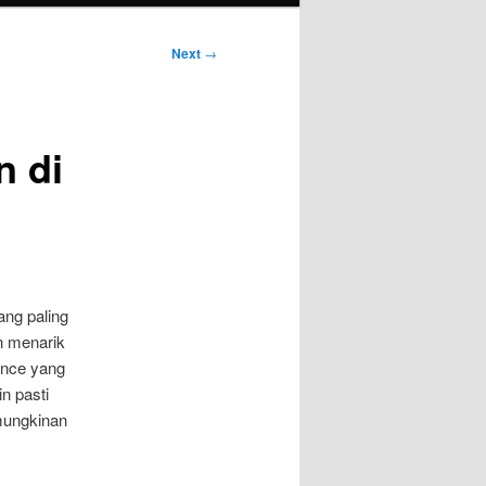
Next
→
 di
ang paling
n menarik
ence yang
n pasti
mungkinan