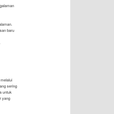
ngalaman
alaman.
asan baru
a
melalui
ang sering
a untuk
r yang