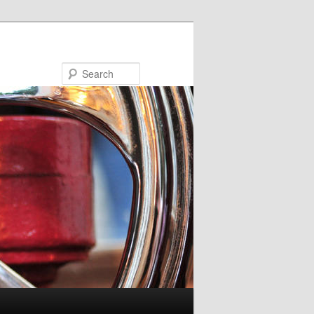
Search