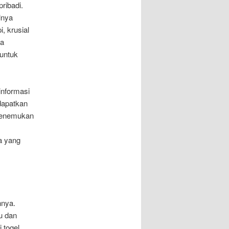
ribadi.
lnya
, krusial
ya
untuk
informasi
dapatkan
 menemukan
a yang
nnya.
u dan
 togel