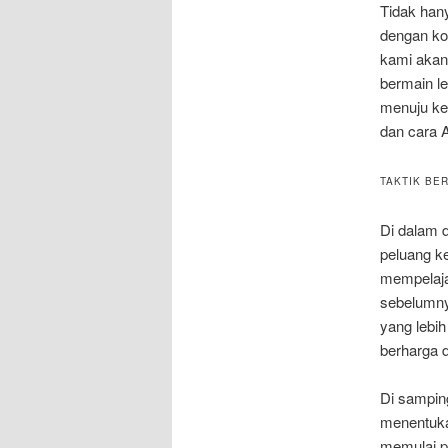
Tidak han
dengan ko
kami akan
bermain l
menuju ke
dan cara 
TAKTIK BE
Di dalam 
peluang k
mempelaja
sebelumny
yang lebih
berharga 
Di sampin
menentuka
memulai p