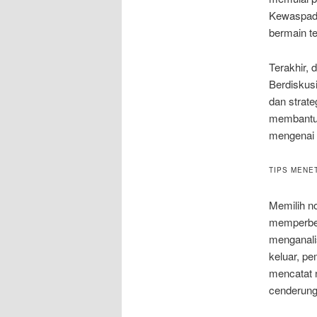
Kewaspada
bermain t
Terakhir,
Berdiskus
dan strat
membantu 
mengenai b
TIPS MENE
Memilih n
memperbes
menganalis
keluar, pe
mencatat 
cenderung 