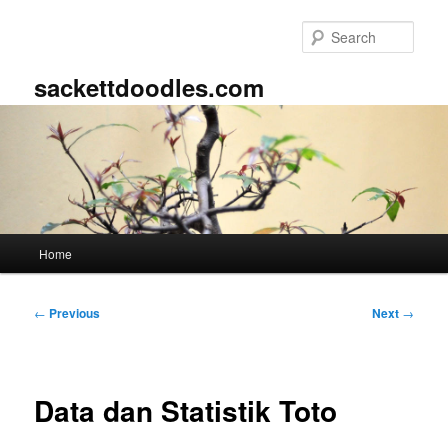
Skip
to
Sear
primary
content
sackettdoodles.com
Main
Home
menu
Post
←
Previous
Next
→
navigation
Data dan Statistik Toto