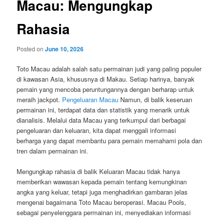
Macau: Mengungkap
Rahasia
Posted on
June 10, 2026
Toto Macau adalah salah satu permainan judi yang paling populer
di kawasan Asia, khususnya di Makau. Setiap harinya, banyak
pemain yang mencoba peruntungannya dengan berharap untuk
meraih jackpot.
Pengeluaran Macau
Namun, di balik keseruan
permainan ini, terdapat data dan statistik yang menarik untuk
dianalisis. Melalui data Macau yang terkumpul dari berbagai
pengeluaran dan keluaran, kita dapat menggali informasi
berharga yang dapat membantu para pemain memahami pola dan
tren dalam permainan ini.
Mengungkap rahasia di balik Keluaran Macau tidak hanya
memberikan wawasan kepada pemain tentang kemungkinan
angka yang keluar, tetapi juga menghadirkan gambaran jelas
mengenai bagaimana Toto Macau beroperasi. Macau Pools,
sebagai penyelenggara permainan ini, menyediakan informasi