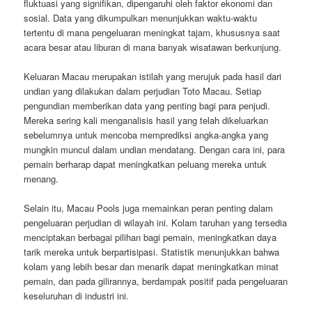
fluktuasi yang signifikan, dipengaruhi oleh faktor ekonomi dan
sosial. Data yang dikumpulkan menunjukkan waktu-waktu
tertentu di mana pengeluaran meningkat tajam, khususnya saat
acara besar atau liburan di mana banyak wisatawan berkunjung.
Keluaran Macau merupakan istilah yang merujuk pada hasil dari
undian yang dilakukan dalam perjudian Toto Macau. Setiap
pengundian memberikan data yang penting bagi para penjudi.
Mereka sering kali menganalisis hasil yang telah dikeluarkan
sebelumnya untuk mencoba memprediksi angka-angka yang
mungkin muncul dalam undian mendatang. Dengan cara ini, para
pemain berharap dapat meningkatkan peluang mereka untuk
menang.
Selain itu, Macau Pools juga memainkan peran penting dalam
pengeluaran perjudian di wilayah ini. Kolam taruhan yang tersedia
menciptakan berbagai pilihan bagi pemain, meningkatkan daya
tarik mereka untuk berpartisipasi. Statistik menunjukkan bahwa
kolam yang lebih besar dan menarik dapat meningkatkan minat
pemain, dan pada gilirannya, berdampak positif pada pengeluaran
keseluruhan di industri ini.