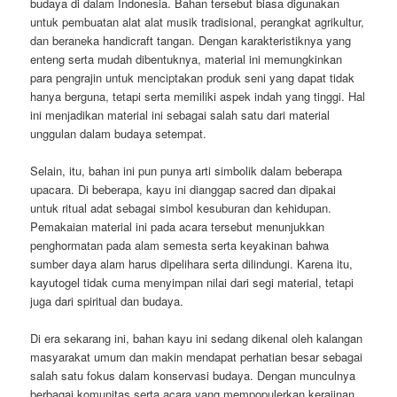
budaya di dalam Indonesia. Bahan tersebut biasa digunakan
untuk pembuatan alat alat musik tradisional, perangkat agrikultur,
dan beraneka handicraft tangan. Dengan karakteristiknya yang
enteng serta mudah dibentuknya, material ini memungkinkan
para pengrajin untuk menciptakan produk seni yang dapat tidak
hanya berguna, tetapi serta memiliki aspek indah yang tinggi. Hal
ini menjadikan material ini sebagai salah satu dari material
unggulan dalam budaya setempat.
Selain, itu, bahan ini pun punya arti simbolik dalam beberapa
upacara. Di beberapa, kayu ini dianggap sacred dan dipakai
untuk ritual adat sebagai simbol kesuburan dan kehidupan.
Pemakaian material ini pada acara tersebut menunjukkan
penghormatan pada alam semesta serta keyakinan bahwa
sumber daya alam harus dipelihara serta dilindungi. Karena itu,
kayutogel tidak cuma menyimpan nilai dari segi material, tetapi
juga dari spiritual dan budaya.
Di era sekarang ini, bahan kayu ini sedang dikenal oleh kalangan
masyarakat umum dan makin mendapat perhatian besar sebagai
salah satu fokus dalam konservasi budaya. Dengan munculnya
berbagai komunitas serta acara yang mempopulerkan kerajinan