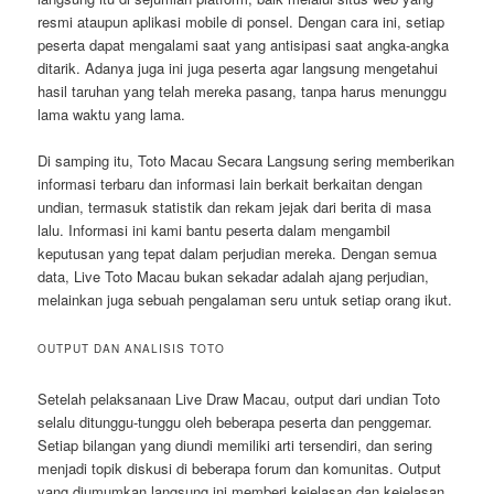
resmi ataupun aplikasi mobile di ponsel. Dengan cara ini, setiap
peserta dapat mengalami saat yang antisipasi saat angka-angka
ditarik. Adanya juga ini juga peserta agar langsung mengetahui
hasil taruhan yang telah mereka pasang, tanpa harus menunggu
lama waktu yang lama.
Di samping itu, Toto Macau Secara Langsung sering memberikan
informasi terbaru dan informasi lain berkait berkaitan dengan
undian, termasuk statistik dan rekam jejak dari berita di masa
lalu. Informasi ini kami bantu peserta dalam mengambil
keputusan yang tepat dalam perjudian mereka. Dengan semua
data, Live Toto Macau bukan sekadar adalah ajang perjudian,
melainkan juga sebuah pengalaman seru untuk setiap orang ikut.
OUTPUT DAN ANALISIS TOTO
Setelah pelaksanaan Live Draw Macau, output dari undian Toto
selalu ditunggu-tunggu oleh beberapa peserta dan penggemar.
Setiap bilangan yang diundi memiliki arti tersendiri, dan sering
menjadi topik diskusi di beberapa forum dan komunitas. Output
yang diumumkan langsung ini memberi kejelasan dan kejelasan