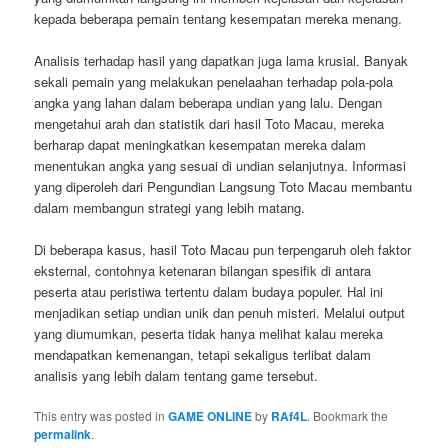
kepada beberapa pemain tentang kesempatan mereka menang.
Analisis terhadap hasil yang dapatkan juga lama krusial. Banyak
sekali pemain yang melakukan penelaahan terhadap pola-pola
angka yang lahan dalam beberapa undian yang lalu. Dengan
mengetahui arah dan statistik dari hasil Toto Macau, mereka
berharap dapat meningkatkan kesempatan mereka dalam
menentukan angka yang sesuai di undian selanjutnya. Informasi
yang diperoleh dari Pengundian Langsung Toto Macau membantu
dalam membangun strategi yang lebih matang.
Di beberapa kasus, hasil Toto Macau pun terpengaruh oleh faktor
eksternal, contohnya ketenaran bilangan spesifik di antara
peserta atau peristiwa tertentu dalam budaya populer. Hal ini
menjadikan setiap undian unik dan penuh misteri. Melalui output
yang diumumkan, peserta tidak hanya melihat kalau mereka
mendapatkan kemenangan, tetapi sekaligus terlibat dalam
analisis yang lebih dalam tentang game tersebut.
This entry was posted in
GAME ONLINE
by
RAf4L
. Bookmark the
permalink
.