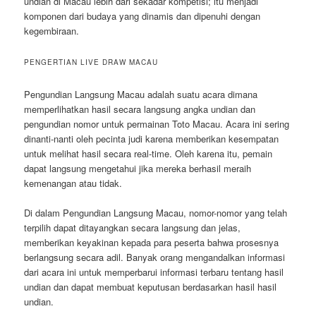
undian di Macau lebih dari sekadar kompetisi; itu menjadi
komponen dari budaya yang dinamis dan dipenuhi dengan
kegembiraan.
PENGERTIAN LIVE DRAW MACAU
Pengundian Langsung Macau adalah suatu acara dimana
memperlihatkan hasil secara langsung angka undian dan
pengundian nomor untuk permainan Toto Macau. Acara ini sering
dinanti-nanti oleh pecinta judi karena memberikan kesempatan
untuk melihat hasil secara real-time. Oleh karena itu, pemain
dapat langsung mengetahui jika mereka berhasil meraih
kemenangan atau tidak.
Di dalam Pengundian Langsung Macau, nomor-nomor yang telah
terpilih dapat ditayangkan secara langsung dan jelas,
memberikan keyakinan kepada para peserta bahwa prosesnya
berlangsung secara adil. Banyak orang mengandalkan informasi
dari acara ini untuk memperbarui informasi terbaru tentang hasil
undian dan dapat membuat keputusan berdasarkan hasil hasil
undian.