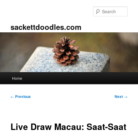
Skip
to
Sear
primary
content
sackettdoodles.com
Main
Home
menu
Post
←
Previous
Next
→
navigation
Live Draw Macau: Saat-Saat