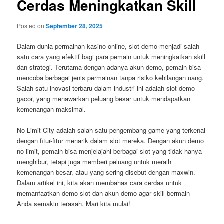
Cerdas Meningkatkan Skill
Posted on
September 28, 2025
Dalam dunia permainan kasino online, slot demo menjadi salah
satu cara yang efektif bagi para pemain untuk meningkatkan skill
dan strategi. Terutama dengan adanya akun demo, pemain bisa
mencoba berbagai jenis permainan tanpa risiko kehilangan uang.
Salah satu inovasi terbaru dalam industri ini adalah slot demo
gacor, yang menawarkan peluang besar untuk mendapatkan
kemenangan maksimal.
No Limit City adalah salah satu pengembang game yang terkenal
dengan fitur-fitur menarik dalam slot mereka. Dengan akun demo
no limit, pemain bisa menjelajahi berbagai slot yang tidak hanya
menghibur, tetapi juga memberi peluang untuk meraih
kemenangan besar, atau yang sering disebut dengan maxwin.
Dalam artikel ini, kita akan membahas cara cerdas untuk
memanfaatkan demo slot dan akun demo agar skill bermain
Anda semakin terasah. Mari kita mulai!