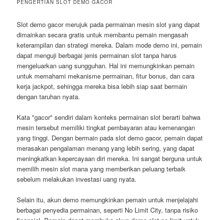
PENGERTIAN SLOT DEMO GACOR
Slot demo gacor merujuk pada permainan mesin slot yang dapat
dimainkan secara gratis untuk membantu pemain mengasah
keterampilan dan strategi mereka. Dalam mode demo ini, pemain
dapat menguji berbagai jenis permainan slot tanpa harus
mengeluarkan uang sungguhan. Hal ini memungkinkan pemain
untuk memahami mekanisme permainan, fitur bonus, dan cara
kerja jackpot, sehingga mereka bisa lebih siap saat bermain
dengan taruhan nyata.
Kata "gacor" sendiri dalam konteks permainan slot berarti bahwa
mesin tersebut memiliki tingkat pembayaran atau kemenangan
yang tinggi. Dengan bermain pada slot demo gacor, pemain dapat
merasakan pengalaman menang yang lebih sering, yang dapat
meningkatkan kepercayaan diri mereka. Ini sangat berguna untuk
memilih mesin slot mana yang memberikan peluang terbaik
sebelum melakukan investasi uang nyata.
Selain itu, akun demo memungkinkan pemain untuk menjelajahi
berbagai penyedia permainan, seperti No Limit City, tanpa risiko