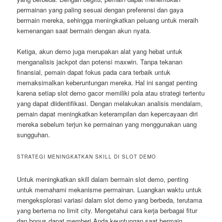
permainan yang paling sesuai dengan preferensi dan gaya
bermain mereka, sehingga meningkatkan peluang untuk meraih
kemenangan saat bermain dengan akun nyata.
Ketiga, akun demo juga merupakan alat yang hebat untuk
menganalisis jackpot dan potensi maxwin. Tanpa tekanan
finansial, pemain dapat fokus pada cara terbaik untuk
memaksimalkan keberuntungan mereka. Hal ini sangat penting
karena setiap slot demo gacor memiliki pola atau strategi tertentu
yang dapat diidentifikasi. Dengan melakukan analisis mendalam,
pemain dapat meningkatkan keterampilan dan kepercayaan diri
mereka sebelum terjun ke permainan yang menggunakan uang
sungguhan.
STRATEGI MENINGKATKAN SKILL DI SLOT DEMO
Untuk meningkatkan skill dalam bermain slot demo, penting
untuk memahami mekanisme permainan. Luangkan waktu untuk
mengeksplorasi variasi dalam slot demo yang berbeda, terutama
yang bertema no limit city. Mengetahui cara kerja berbagai fitur
dan bonus dapat memberi Anda keuntungan saat bermain