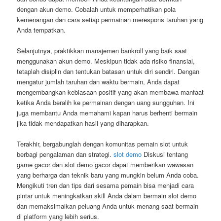
dengan akun demo. Cobalah untuk memperhatikan pola
kemenangan dan cara setiap permainan merespons taruhan yang
Anda tempatkan.
Selanjutnya, praktikkan manajemen bankroll yang baik saat
menggunakan akun demo. Meskipun tidak ada risiko finansial,
tetaplah disiplin dan tentukan batasan untuk diri sendiri. Dengan
mengatur jumlah taruhan dan waktu bermain, Anda dapat
mengembangkan kebiasaan positif yang akan membawa manfaat
ketika Anda beralih ke permainan dengan uang sungguhan. Ini
juga membantu Anda memahami kapan harus berhenti bermain
jika tidak mendapatkan hasil yang diharapkan.
Terakhir, bergabunglah dengan komunitas pemain slot untuk
berbagi pengalaman dan strategi.
slot demo
Diskusi tentang
game gacor dan slot demo gacor dapat memberikan wawasan
yang berharga dan teknik baru yang mungkin belum Anda coba.
Mengikuti tren dan tips dari sesama pemain bisa menjadi cara
pintar untuk meningkatkan skill Anda dalam bermain slot demo
dan memaksimalkan peluang Anda untuk menang saat bermain
di platform yang lebih serius.