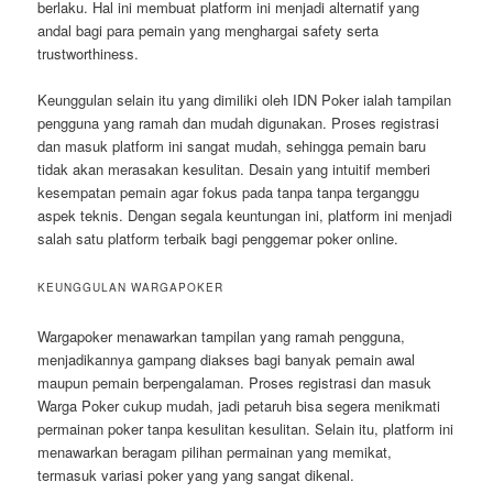
berlaku. Hal ini membuat platform ini menjadi alternatif yang
andal bagi para pemain yang menghargai safety serta
trustworthiness.
Keunggulan selain itu yang dimiliki oleh IDN Poker ialah tampilan
pengguna yang ramah dan mudah digunakan. Proses registrasi
dan masuk platform ini sangat mudah, sehingga pemain baru
tidak akan merasakan kesulitan. Desain yang intuitif memberi
kesempatan pemain agar fokus pada tanpa tanpa terganggu
aspek teknis. Dengan segala keuntungan ini, platform ini menjadi
salah satu platform terbaik bagi penggemar poker online.
KEUNGGULAN WARGAPOKER
Wargapoker menawarkan tampilan yang ramah pengguna,
menjadikannya gampang diakses bagi banyak pemain awal
maupun pemain berpengalaman. Proses registrasi dan masuk
Warga Poker cukup mudah, jadi petaruh bisa segera menikmati
permainan poker tanpa kesulitan kesulitan. Selain itu, platform ini
menawarkan beragam pilihan permainan yang memikat,
termasuk variasi poker yang yang sangat dikenal.