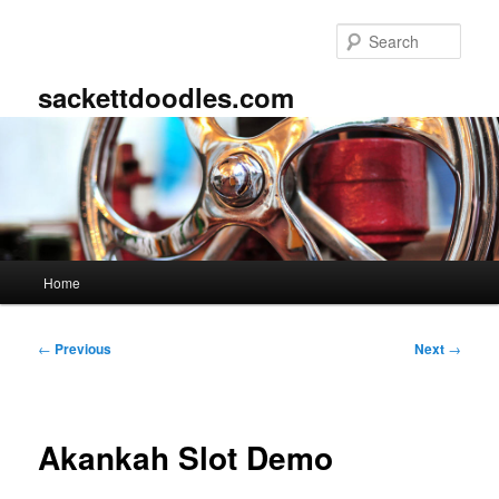
Skip
to
Sear
primary
content
sackettdoodles.com
Main
Home
menu
Post
←
Previous
Next
→
navigation
Akankah Slot Demo