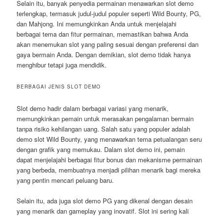
Selain itu, banyak penyedia permainan menawarkan slot demo
terlengkap, termasuk judul-judul populer seperti Wild Bounty, PG,
dan Mahjong. Ini memungkinkan Anda untuk menjelajahi
berbagai tema dan fitur permainan, memastikan bahwa Anda
akan menemukan slot yang paling sesuai dengan preferensi dan
gaya bermain Anda. Dengan demikian, slot demo tidak hanya
menghibur tetapi juga mendidik.
BERBAGAI JENIS SLOT DEMO
Slot demo hadir dalam berbagai variasi yang menarik,
memungkinkan pemain untuk merasakan pengalaman bermain
tanpa risiko kehilangan uang. Salah satu yang populer adalah
demo slot Wild Bounty, yang menawarkan tema petualangan seru
dengan grafik yang memukau. Dalam slot demo ini, pemain
dapat menjelajahi berbagai fitur bonus dan mekanisme permainan
yang berbeda, membuatnya menjadi pilihan menarik bagi mereka
yang pentin mencari peluang baru.
Selain itu, ada juga slot demo PG yang dikenal dengan desain
yang menarik dan gameplay yang inovatif. Slot ini sering kali