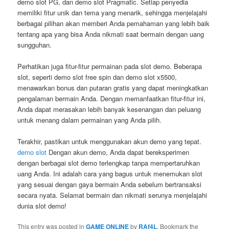
demo slot PG, dan demo slot Pragmatic. Setiap penyedia
memiliki fitur unik dan tema yang menarik, sehingga menjelajahi
berbagai pilihan akan memberi Anda pemahaman yang lebih baik
tentang apa yang bisa Anda nikmati saat bermain dengan uang
sungguhan.
Perhatikan juga fitur-fitur permainan pada slot demo. Beberapa
slot, seperti demo slot free spin dan demo slot x5500,
menawarkan bonus dan putaran gratis yang dapat meningkatkan
pengalaman bermain Anda. Dengan memanfaatkan fitur-fitur ini,
Anda dapat merasakan lebih banyak kesenangan dan peluang
untuk menang dalam permainan yang Anda pilih.
Terakhir, pastikan untuk menggunakan akun demo yang tepat.
demo slot
Dengan akun demo, Anda dapat bereksperimen
dengan berbagai slot demo terlengkap tanpa mempertaruhkan
uang Anda. Ini adalah cara yang bagus untuk menemukan slot
yang sesuai dengan gaya bermain Anda sebelum bertransaksi
secara nyata. Selamat bermain dan nikmati serunya menjelajahi
dunia slot demo!
This entry was posted in
GAME ONLINE
by
RAf4L
. Bookmark the