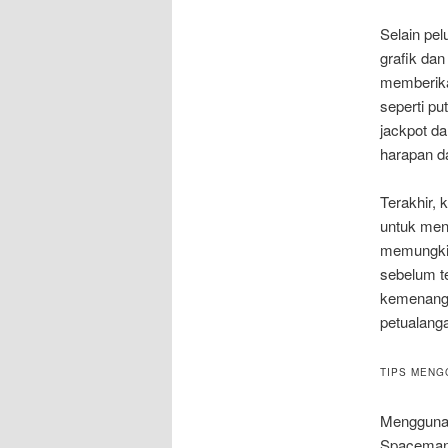
Selain pel
grafik da
memberika
seperti p
jackpot d
harapan d
Terakhir,
untuk men
memungkin
sebelum te
kemenanga
petualang
TIPS MENG
Menggunak
Spaceman 