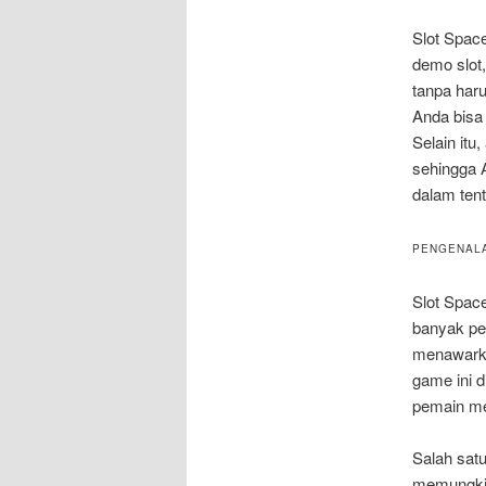
Slot Spac
demo slot
tanpa har
Anda bisa 
Selain itu
sehingga A
dalam ten
PENGENAL
Slot Spac
banyak pem
menawarka
game ini 
pemain me
Salah satu
memungkin