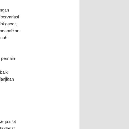
engan
bervariasi
ot gacor,
endapatkan
enuh
i pemain
baik
janjikan
rja slot
a dapat