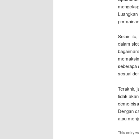
mengekspl
Luangkan 
permainan 
Selain itu
dalam slo
bagaimana 
memaksima
seberapa s
sesuai de
Terakhir,
tidak aka
demo bisa
Dengan ca
atau menj
This entry w