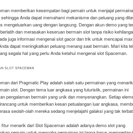
eman memberikan kesempatan bagi pemain untuk menjajal permaina
, sehingga Anda dapat memahami mekanisme dan peluang yang dit
us mengeluarkan uang dengan langsung. Dengan akun demo yang ter
berlatih dan merasakan keseruan bermain slot tanpa risiko kehilang
, ada juga informasi mengenai slot gacor dan trik untuk mencapai max
nda dapat meningkatkan peluang menang saat bermain. Mari kita telu
tang segala hal yang perlu Anda ketahui mengenai slot Spaceman.
AN SLOT SPACEMAN
eman dari Pragmatic Play adalah salah satu permainan yang menarik
ain slot. Dengan tema luar angkasa yang futuristik, permainan ini
n pengalaman bermain yang unik dan menyenangkan. Setiap elem
dirancang untuk memberikan kesan petualangan luar angkasa, memb
rasa seolah-olah mereka sedang menjelajahi galaksi yang tak terbat
 fitur menarik dari Slot Spaceman adalah adanya demo slot yang
kan pemain untuk mencoba permainan ini tanpa harus mempertaru