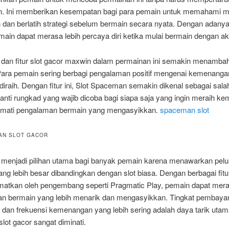
. Ini memberikan kesempatan bagi para pemain untuk memahami 
 dan berlatih strategi sebelum bermain secara nyata. Dengan adan
pemain dapat merasa lebih percaya diri ketika mulai bermain dengan 
r dan fitur slot gacor maxwin dalam permainan ini semakin menamba
 Para pemain sering berbagi pengalaman positif mengenai kemenanga
diraih. Dengan fitur ini, Slot Spaceman semakin dikenal sebagai sala
anti rungkad yang wajib dicoba bagi siapa saja yang ingin meraih k
mati pengalaman bermain yang mengasyikkan.
spaceman slot
AN SLOT GACOR
r menjadi pilihan utama bagi banyak pemain karena menawarkan pel
g lebih besar dibandingkan dengan slot biasa. Dengan berbagai fitu
matkan oleh pengembang seperti Pragmatic Play, pemain dapat mer
n bermain yang lebih menarik dan mengasyikkan. Tingkat pembaya
gi dan frekuensi kemenangan yang lebih sering adalah daya tarik uta
ot gacor sangat diminati.