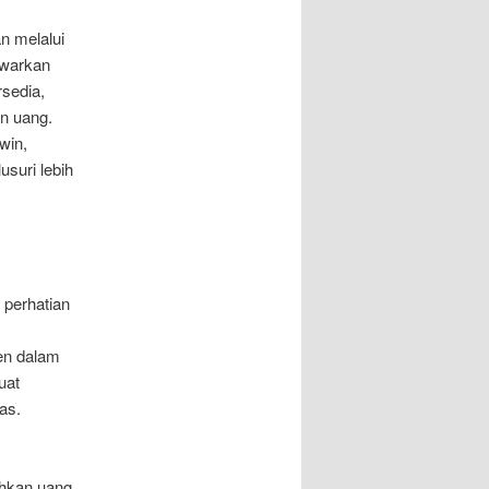
n melalui
awarkan
sedia,
an uang.
win,
suri lebih
 perhatian
en dalam
uat
as.
hkan uang