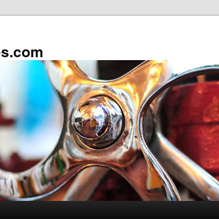
es.com