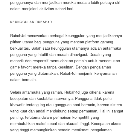
penggunanya dan menjadikan mereka merasa lebih percaya diri
dalam menjalani aktivitas sehari-hari.
KEUNGGULAN RUBAH4D
Rubah4d menawarkan berbagai keunggulan yang menjadikannya
pilihan utama bagi pengguna yang mencari platform gaming
berkualitas. Salah satu keunggulan utamanya adalah antarmuka
pengguna yang intuitif dan mudah dinavigasi. Desain yang
menarik dan responsif memudahkan pemain untuk menemukan
game favorit mereka tanpa kesulitan. Dengan pengalaman
pengguna yang diutamakan, Rubah4d menjamin kenyamanan
dalam bermain.
Selain antarmuka yang ramah, Rubah4d juga dikenal karena
kecepatan dan kestabilan servernya. Pengguna tidak perlu
khawatir tentang lag atau gangguan saat bermain, karena sistem
yang kuat dan andal mendukung setiap permainan. Hal ini sangat
penting, terutama dalam permainan kompetitif yang
membutuhkan reaksi cepat dan akurasi tinggi. Kecepatan akses
yang tinggi memungkinkan pemain menikmati pengalaman