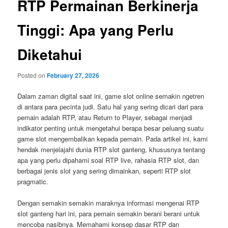
RTP Permainan Berkinerja
Tinggi: Apa yang Perlu
Diketahui
Posted on
February 27, 2026
Dalam zaman digital saat ini, game slot online semakin ngetren
di antara para pecinta judi. Satu hal yang sering dicari dari para
pemain adalah RTP, atau Return to Player, sebagai menjadi
indikator penting untuk mengetahui berapa besar peluang suatu
game slot mengembalikan kepada pemain. Pada artikel ini, kami
hendak menjelajahi dunia RTP slot ganteng, khususnya tentang
apa yang perlu dipahami soal RTP live, rahasia RTP slot, dan
berbagai jenis slot yang sering dimainkan, seperti RTP slot
pragmatic.
Dengan semakin semakin maraknya informasi mengenai RTP
slot ganteng hari ini, para pemain semakin berani berani untuk
mencoba nasibnya. Memahami konsep dasar RTP dan