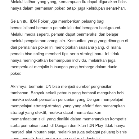
Melalui latihan yang yang, kemampuan itu dapat digunakan tidak
hanya dalam permainan poker, tetapi juga kehidupan sehari-hari.
Selain itu, IDN Poker juga memberikan peluang bagi
bersosialisasi bersama pemain lain dari beragam background.
Melalui media seperti, pemain dapat berinteraksi dan belajar
melalui pengalaman orang lain. Komunitas yang yang dibangun di
dari permainan poker ini menciptakan suasana yang, di mana
pemain bisa saling memberi tips serta strategi baru. Ini tidak
hanya meningkatkan kemampuan individu, melainkan juga
memperkuat menjalin hubungan yang berharga dalam dunia
poker.
Akhirnya, bermain IDN bisa menjadi sumber penghasilan
tambahan. Banyak sekali petaruh yang berhasil mengubah hobi
mereka sebuah pencarian pencarian yang Dengan mempelajari
mempelajari strategi-strategi yang yang efektif dan menerapkan
strategi yang efektif, mereka dapat memanfaatkan
memanfaatkan skill yang dimiliki dalam memenangkan kompetisi
serta permainan cash di Dengan demikian IDN Play tidak hanya
menjadi alat hiburan saja, melainkan juga sebagai peluang bisnis
yang menarik bagi mereka yang serius di dunia ini.