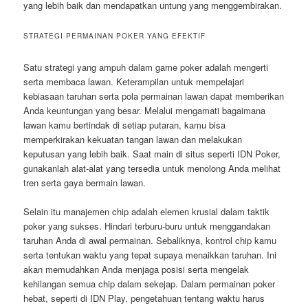
yang lebih baik dan mendapatkan untung yang menggembirakan.
STRATEGI PERMAINAN POKER YANG EFEKTIF
Satu strategi yang ampuh dalam game poker adalah mengerti
serta membaca lawan. Keterampilan untuk mempelajari
kebiasaan taruhan serta pola permainan lawan dapat memberikan
Anda keuntungan yang besar. Melalui mengamati bagaimana
lawan kamu bertindak di setiap putaran, kamu bisa
memperkirakan kekuatan tangan lawan dan melakukan
keputusan yang lebih baik. Saat main di situs seperti IDN Poker,
gunakanlah alat-alat yang tersedia untuk menolong Anda melihat
tren serta gaya bermain lawan.
Selain itu manajemen chip adalah elemen krusial dalam taktik
poker yang sukses. Hindari terburu-buru untuk menggandakan
taruhan Anda di awal permainan. Sebaliknya, kontrol chip kamu
serta tentukan waktu yang tepat supaya menaikkan taruhan. Ini
akan memudahkan Anda menjaga posisi serta mengelak
kehilangan semua chip dalam sekejap. Dalam permainan poker
hebat, seperti di IDN Play, pengetahuan tentang waktu harus