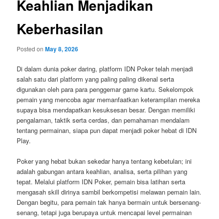
Keahlian Menjadikan
Keberhasilan
Posted on
May 8, 2026
Di dalam dunia poker daring, platform IDN Poker telah menjadi
salah satu dari platform yang paling paling dikenal serta
digunakan oleh para para penggemar game kartu. Sekelompok
pemain yang mencoba agar memanfaatkan keterampilan mereka
supaya bisa mendapatkan kesuksesan besar. Dengan memiliki
pengalaman, taktik serta cerdas, dan pemahaman mendalam
tentang permainan, siapa pun dapat menjadi poker hebat di IDN
Play.
Poker yang hebat bukan sekedar hanya tentang kebetulan; ini
adalah gabungan antara keahlian, analisa, serta pilihan yang
tepat. Melalui platform IDN Poker, pemain bisa latihan serta
mengasah skill dirinya sambil berkompetisi melawan pemain lain.
Dengan begitu, para pemain tak hanya bermain untuk bersenang-
senang, tetapi juga berupaya untuk mencapai level permainan